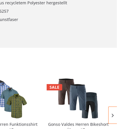
us recycletem Polyester hergestellt
6257
unstfaser
SALE
SAL
ren Funktionsshirt
Gonso Valdes Herren Bikeshort
Ma