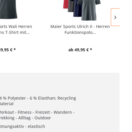
orts Wali Herren
Maier Sports Ulrich II - Herren
Re
s T-Shirt mit...
Funktionspolo...
39,95 € *
ab 49,95 € *
4 % Polyester - 6 % Elasthan; Recycling
aterial
orkout - Fitness - Freizeit - Wandern -
rekking - Allltag - Outdoor
tmungsaktiv - elastisch