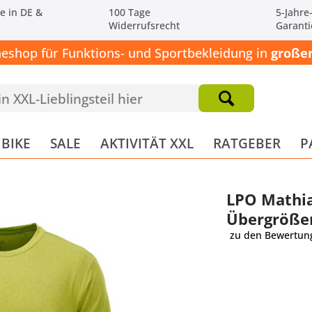
e in DE &
100 Tage
5-Jahre
Widerrufsrecht
Garanti
neshop für Funktions- und Sportbekleidung in
großen
BIKE
SALE
AKTIVITÄT XXL
RATGEBER
P
LPO Mathia
Übergröße
zu den Bewertun