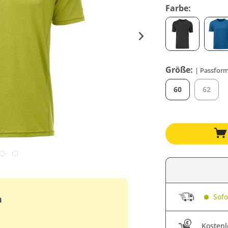
Farbe:
Größe:
| Passform
60
62
Sofor
n
Kostenl