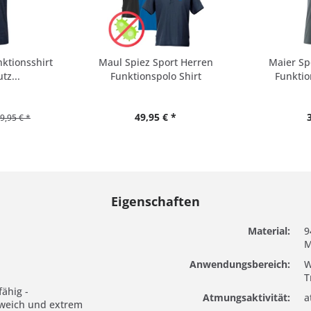
nktionsshirt
Maul Spiez Sport Herren
Maier Sp
tz...
Funktionspolo Shirt
Funktion
49,95 € *
9,95 € *
Eigenschaften
Material:
9
M
Anwendungsbereich:
W
T
fähig -
Atmungsaktivität:
a
 weich und extrem