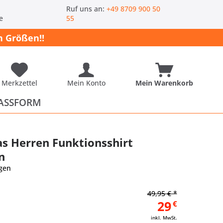
-
Ruf uns an:
+49 8709 900 50
e
55
 Größen!!
Merkzettel
Mein Konto
Mein Warenkorb
ASSFORM
s Herren Funktionsshirt
n
gen
49,95 € *
29
€
inkl. MwSt.