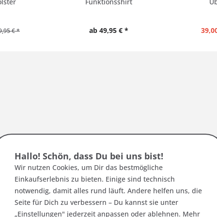
lster
Funktionsshirt
Üb
ab 49,95 € *
39,00
9,95 € *
:
rgleiche die Abmessungen mit dieser Tabelle
Hallo! Schön, dass Du bei uns bist!
Größe
Brustwe
Wir nutzen Cookies, um Dir das bestmögliche
Einkaufserlebnis zu bieten. Einige sind technisch
60 | 3XL
67 - 92 c
notwendig, damit alles rund läuft. Andere helfen uns, die
62 | 4XL
70 - 95 c
Seite für Dich zu verbessern – Du kannst sie unter
„Einstellungen" jederzeit anpassen oder ablehnen. Mehr
64 | 5XL
73 - 98 c