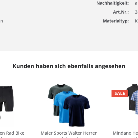
Nachhaltigkeit:
a
Art.Nr.:
2
en
Materialtyp:
K
Kunden haben sich ebenfalls angesehen
SALE
ren Rad Bike
Maier Sports Walter Herren
Mindano Her