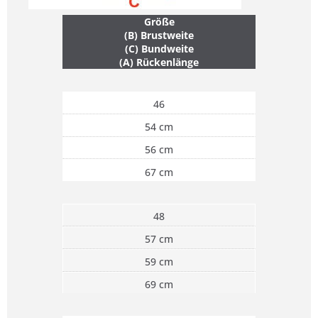
Größe
(B) Brustweite
(C) Bundweite
(A) Rückenlänge
46
54 cm
56 cm
67 cm
48
57 cm
59 cm
69 cm