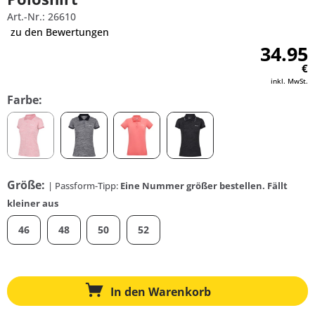
Art.-Nr.: 26610
zu den Bewertungen
34.95
€
inkl. MwSt.
Farbe:
Größe:
| Passform-Tipp:
Eine Nummer größer bestellen. Fällt
kleiner aus
46
48
50
52
In den
Warenkorb