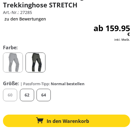
Trekkinghose STRETCH
Art.-Nr.: 27285
zu den Bewertungen
ab 159.95
€
inkl. MwSt.
Farbe:
Größe:
| Passform-Tipp:
Normal bestellen
60
62
64
In den
Warenkorb