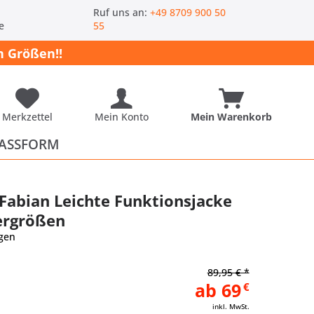
-
Ruf uns an:
+49 8709 900 50
e
55
 Größen!!
Merkzettel
Mein Konto
Mein Warenkorb
ASSFORM
Fabian Leichte Funktionsjacke
ergrößen
gen
89,95 € *
ab 69
€
inkl. MwSt.