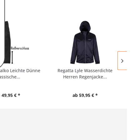
alko Leichte Dünne
Regatta Lyle Wasserdichte
B
assische...
Herren Regenjacke...
Re
 49,95 € *
ab 59,95 € *