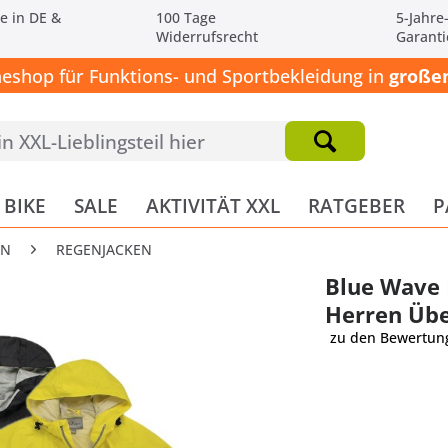
e in DE &
100 Tage
5-Jahre
Widerrufsrecht
Garanti
neshop für Funktions- und Sportbekleidung in
großen
BIKE
SALE
AKTIVITÄT XXL
RATGEBER
P
EN
REGENJACKEN
Blue Wave 
Herren Üb
zu den Bewertun