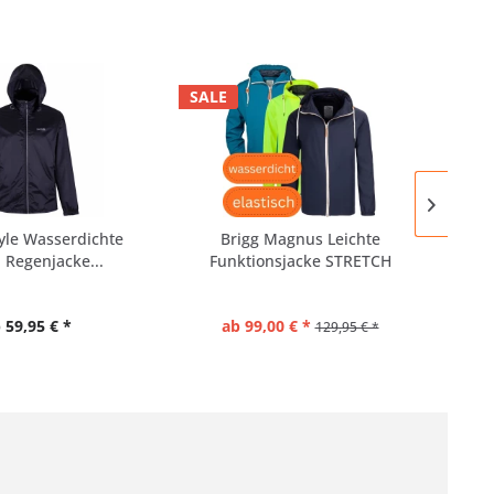
SALE
yle Wasserdichte
Brigg Magnus Leichte
M
 Regenjacke...
Funktionsjacke STRETCH
Fu
 59,95 € *
ab 99,00 € *
129,95 € *