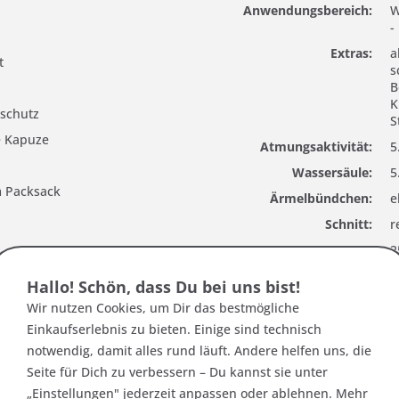
Anwendungsbereich:
W
-
Extras:
a
t
s
B
K
schutz
S
re Kapuze
Atmungsaktivität:
5
Wassersäule:
5
m Packsack
Ärmelbündchen:
e
Schnitt:
r
Art.Nr.:
2
Materialtyp:
K
Hallo! Schön, dass Du bei uns bist!
 Reißverschluss
Futter:
N
Wir nutzen Cookies, um Dir das bestmögliche
Einkaufserlebnis zu bieten. Einige sind technisch
notwendig, damit alles rund läuft. Andere helfen uns, die
Seite für Dich zu verbessern – Du kannst sie unter
„Einstellungen" jederzeit anpassen oder ablehnen. Mehr