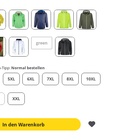
green
-Tipp:
Normal bestellen
5XL
6XL
7XL
8XL
10XL
L
XXL
In den
Warenkorb