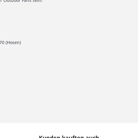
ür Outdoor Fans sein!
70 (Hosen)
Kunden kauften auch