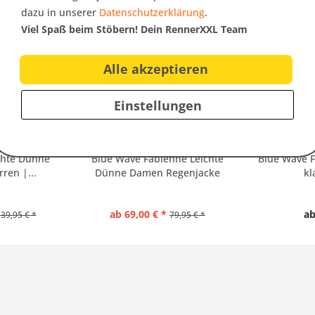
Kunden haben sich ebenfalls angesehen
dazu in unserer
Datenschutzerklärung
.
Viel Spaß beim Stöbern! Dein RennerXXL Team
Alle akzeptieren
SALE
Einstellungen
ichte Dünne
Blue Wave Fabienne Leichte
Blue Wave F
ren |...
Dünne Damen Regenjacke
kl
ab 69,00 € *
ab
39,95 € *
79,95 € *
: