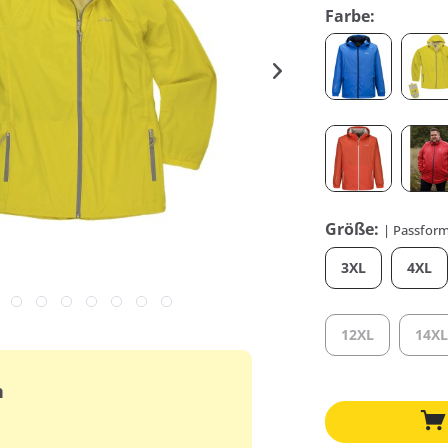
Farbe:
Größe:
| Passform
3XL
4XL
12XL
14X
n