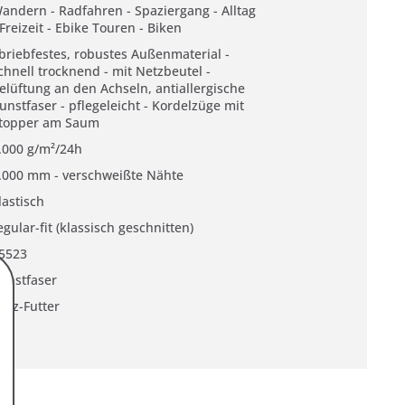
andern - Radfahren - Spaziergang - Alltag
 Freizeit - Ebike Touren - Biken
briebfestes, robustes Außenmaterial -
chnell trocknend - mit Netzbeutel -
elüftung an den Achseln, antiallergische
unstfaser - pflegeleicht - Kordelzüge mit
topper am Saum
.000 g/m²/24h
.000 mm - verschweißte Nähte
lastisch
egular-fit (klassisch geschnitten)
5523
unstfaser
etz-Futter