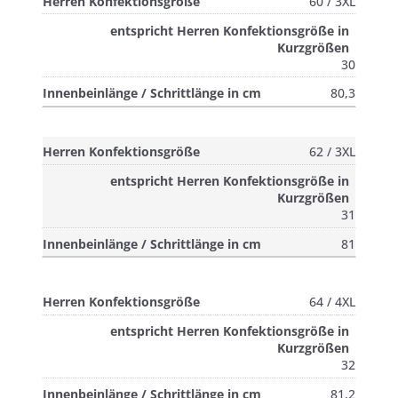
60 / 3XL
30
80,3
62 / 3XL
31
81
64 / 4XL
32
81,2