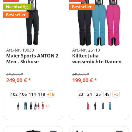
Nachhaltig
Bestseller
Bestseller
Art.-Nr. 19030
Art.-Nr. 26110
Maier Sports ANTON 2
Killtec Julia
Men - Skihose
wasserdichte Damen
Übergrößen
Skihose Große...
279,95 € *
249,95 € *
249,00 € *
199,00 € *
102
106
114
118
+16
23
24
25
48
+3
+1