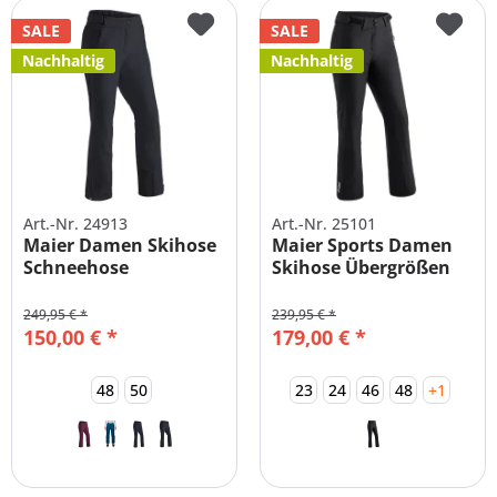
SALE
SALE
Nachhaltig
Nachhaltig
Art.-Nr. 24913
Art.-Nr. 25101
Maier Damen Skihose
Maier Sports Damen
Schneehose
Skihose Übergrößen
Wasserdicht -...
und...
249,95 € *
239,95 € *
150,00 € *
179,00 € *
48
50
23
24
46
48
+1