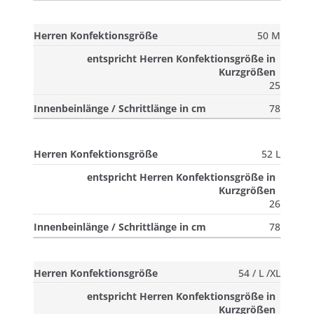
50 M
25
78
52 L
26
78
54 / L /XL