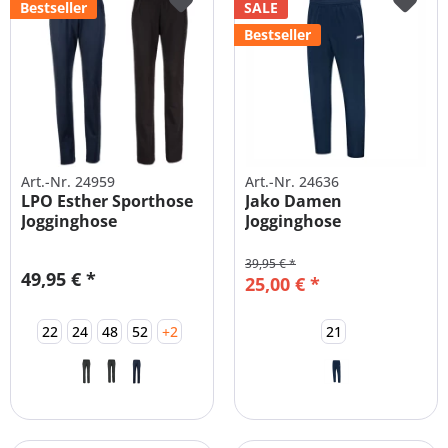
Bestseller
SALE
Bestseller
Art.-Nr. 24959
Art.-Nr. 24636
LPO Esther Sporthose
Jako Damen
Jogginghose
Jogginghose
Kombihose |...
Kurzgrößen und
Langgrößen
39,95 € *
49,95 € *
25,00 € *
22
24
48
52
+2
21