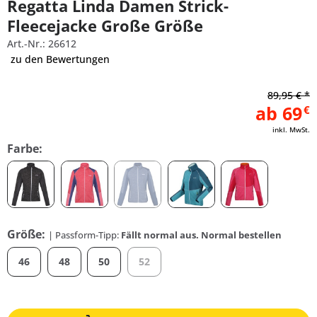
Regatta Linda Damen Strick-
Fleecejacke Große Größe
Art.-Nr.: 26612
zu den Bewertungen
89,95 € *
ab 69
€
inkl. MwSt.
Farbe:
Größe:
| Passform-Tipp:
Fällt normal aus. Normal bestellen
46
48
50
52