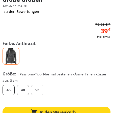
Art.-Nr.: 25620
zu den Bewertungen
79,95 € *
39
€
inkl. MwSt.
Farbe: Anthrazit
Größe:
| Passform-Tipp:
Normal bestellen - Ärmel fallen kürzer
aus, 3 cm
46
48
52
In den
Warenkorb