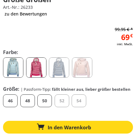
Art.-Nr.: 26233
zu den Bewertungen
99,95 € *
69
€
inkl. MwSt.
Farbe:
Größe:
| Passform-Tipp:
fällt kleiner aus, lieber größer bestellen
46
48
50
52
54
In den
Warenkorb