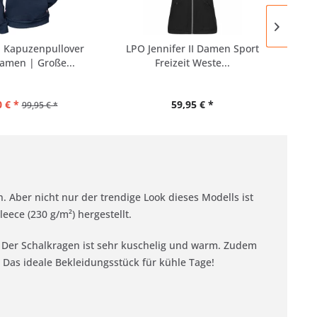
a Kapuzenpullover
LPO Jennifer II Damen Sport
Reg
amen | Große...
Freizeit Weste...
 € *
59,95 € *
99,95 € *
. Aber nicht nur der trendige Look dieses Modells ist
ece (230 g/m²) hergestellt.
. Der Schalkragen ist sehr kuschelig und warm. Zudem
 Das ideale Bekleidungsstück für kühle Tage!