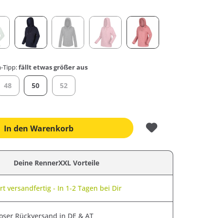
-Tipp:
fällt etwas größer aus
48
50
52
In den
Warenkorb
Deine RennerXXL Vorteile
t versandfertig - In 1-2 Tagen bei Dir
oser Rückversand in DE & AT