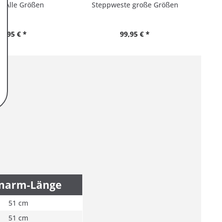
 | Alle Größen
Steppweste große Größen
69,95 € *
99,95 € *
narm-Länge
51 cm
51 cm