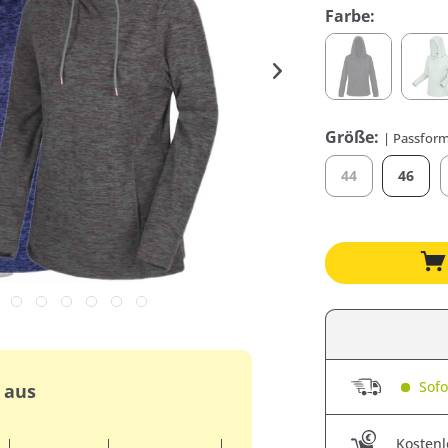
Farbe:
Größe:
| Passform
44
46
Sofor
 aus
Kostenl