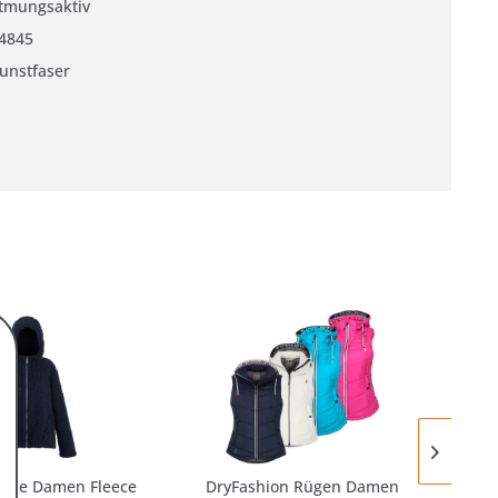
tmungsaktiv
4845
unstfaser
ielle Damen Fleece
DryFashion Rügen Damen
D