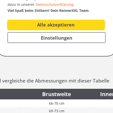
ece Jacke
Fleece Jacke große...
Jacke
dazu in unserer
Datenschutzerklärung
.
Viel Spaß beim Stöbern! Dein RennerXXL Team
€ *
99,95 € *
Alle akzeptieren
Einstellungen
:
d vergleiche die Abmessungen mit dieser Tabelle
Brustweite
Inne
66-70 cm
69-73 cm