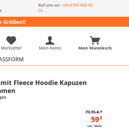
-
Ruf uns an:
+49 8709 900 50
e
55
 Größen!!
Merkzettel
Mein Konto
Mein Warenkorb
ASSFORM
zmit Fleece Hoodie Kapuzen
Damen
gen
79,95 € *
59
€
inkl. MwSt.