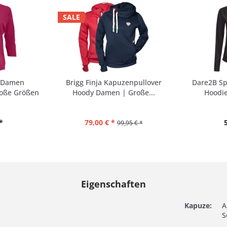
SALE
4 Damen
Brigg Finja Kapuzenpullover
Dare2B Sp
roße Größen
Hoody Damen | Große...
Hoodie
*
79,00 € *
99,95 € *
Eigenschaften
Kapuze:
A
S