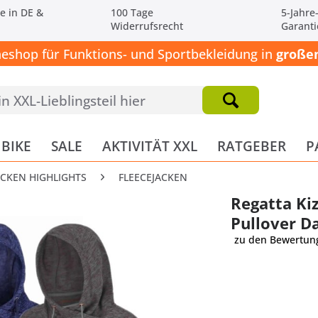
e in DE &
100 Tage
5-Jahre
Widerrufsrecht
Garanti
neshop für Funktions- und Sportbekleidung in
großen
BIKE
SALE
AKTIVITÄT XXL
RATGEBER
P
ACKEN HIGHLIGHTS
FLEECEJACKEN
Regatta Ki
Pullover 
zu den Bewertun