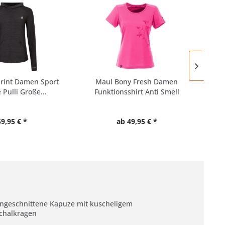
rint Damen Sport
Maul Bony Fresh Damen
Reg
 Pulli Große...
Funktionsshirt Anti Smell
59,95 € *
ab 49,95 € *
ngeschnittene Kapuze mit kuscheligem
chalkragen