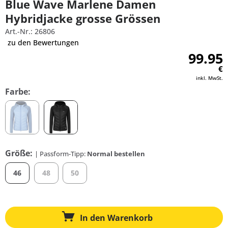
Blue Wave Marlene Damen
Hybridjacke grosse Grössen
Art.-Nr.: 26806
zu den Bewertungen
99.95
€
inkl. MwSt.
Farbe:
Größe:
| Passform-Tipp:
Normal bestellen
46
48
50
In den
Warenkorb