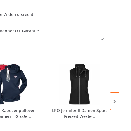
e Widerrufsrecht
 RennerXXL Garantie
a Kapuzenpullover
LPO Jennifer II Damen Sport
Reg
amen | Große...
Freizeit Weste...