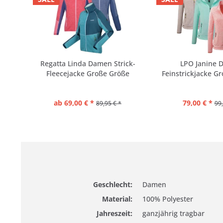
Regatta Linda Damen Strick-
LPO Janine 
Fleecejacke Große Größe
Feinstrickjacke G
ab 69,00 € *
79,00 € *
89,95 € *
99,
Geschlecht:
Damen
Material:
100% Polyester
Jahreszeit:
ganzjährig tragbar