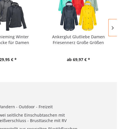
hieming Winter
Ankerglut Glutliebe Damen
Ja
acke für Damen
Friesennerz Große Größen
29,95 € *
ab 69,97 € *
andern - Outdoor - Freizeit
wei seitliche Einschubtaschen mit
eißverschluss - Brusttasche mit RV
ergestellt aus recycelten Plastikflaschen