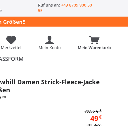
-
Ruf uns an:
+49 8709 900 50
e
55
 Größen!!
Merkzettel
Mein Konto
Mein Warenkorb
ASSFORM
whill Damen Strick-Fleece-Jacke
ßen
gen
79,95 € *
49
€
inkl. MwSt.