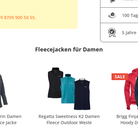
100 Tag
9 8709 900 50 55.
5 Jahre
Fleecejacken für Damen
SALE
erin Damen
Regatta Sweetness K2 Damen
Brigg Finj
ece Jacke
Fleece Outdoor Weste
Hoody D