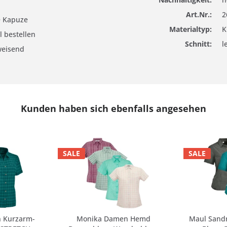
Art.Nr.:
2
re Kapuze
Materialtyp:
K
l bestellen
Schnitt:
l
weisend
Kunden haben sich ebenfalls angesehen
SALE
SALE
 Kurzarm-
Monika Damen Hemd
Maul Sand