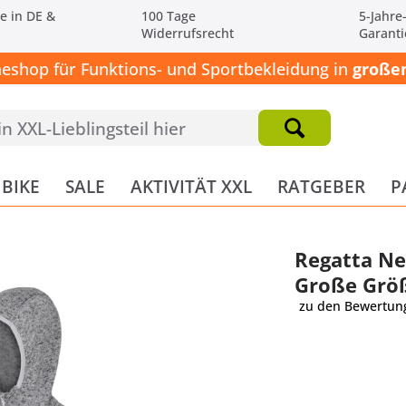
e in DE &
100 Tage
5-Jahre
Widerrufsrecht
Garanti
neshop für Funktions- und Sportbekleidung in
großen
BIKE
SALE
AKTIVITÄT XXL
RATGEBER
P
Regatta Ne
Große Grö
zu den Bewertun