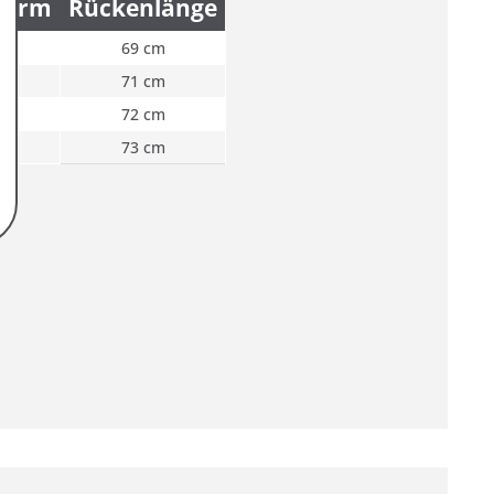
narm
Rückenlänge
cm
69 cm
cm
71 cm
cm
72 cm
cm
73 cm