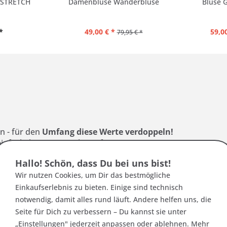
 STRETCH
Damenbluse Wanderbluse
Bluse 
*
49,00 € *
59,00
79,95 € *
:
n - für den
Umfang diese Werte verdoppeln!
einfach, bzw. 48 cm als Umfang
Hallo! Schön, dass Du bei uns bist!
Wir nutzen Cookies, um Dir das bestmögliche
d vergleiche die Abmessungen mit dieser Tabelle
Einkaufserlebnis zu bieten. Einige sind technisch
notwendig, damit alles rund läuft. Andere helfen uns, die
Seite für Dich zu verbessern – Du kannst sie unter
ße
(B) Brustweite
(C) Bundweite
(D
„Einstellungen" jederzeit anpassen oder ablehnen. Mehr