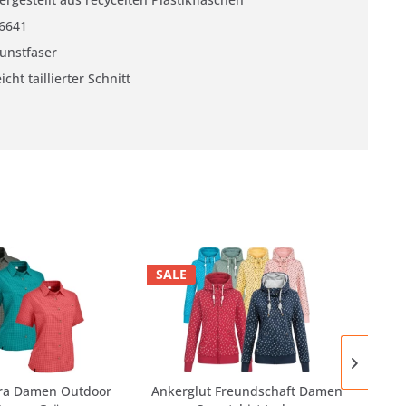
6641
unstfaser
eicht taillierter Schnitt
SALE
ra Damen Outdoor
Ankerglut Freundschaft Damen
R