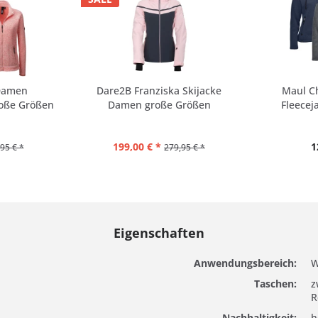
Damen
Dare2B Franziska Skijacke
Maul C
roße Größen
Damen große Größen
Fleecej
199,00 € *
1
95 € *
279,95 € *
Eigenschaften
Anwendungsbereich:
W
Taschen:
z
R
Nachhaltigkeit:
h