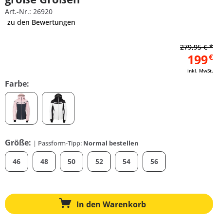
Art.-Nr.: 26920
zu den Bewertungen
279,95 € *
199
€
inkl. MwSt.
Farbe:
Größe:
| Passform-Tipp:
Normal bestellen
46
48
50
52
54
56
In den
Warenkorb