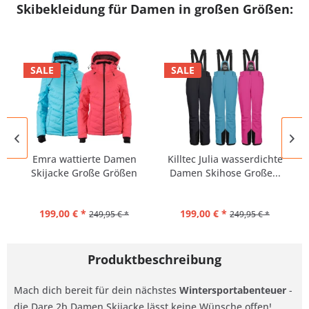
Skibekleidung für Damen in großen Größen:
SALE
SALE
Emra wattierte Damen
Killtec Julia wasserdichte
Skijacke Große Größen
Damen Skihose Große...
199,00 € *
199,00 € *
249,95 € *
249,95 € *
Produktbeschreibung
Mach dich bereit für dein nächstes
Wintersportabenteuer
-
die Dare 2b Damen Skijacke lässt keine Wünsche offen!