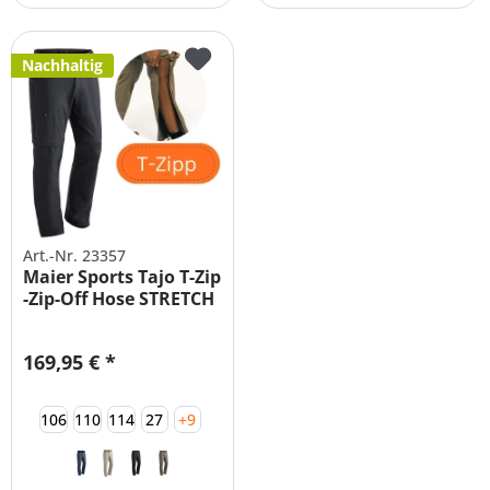
Nachhaltig
Art.-Nr. 23357
Maier Sports Tajo T-Zip
-Zip-Off Hose STRETCH
169,95 € *
106
110
114
27
+9