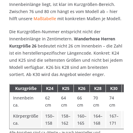
Innenbeinlänge liegt, ist klar im Kurzgrößen-Bereich.
Zwischen 76 und 80 cm hängt es vom Modell ab – hier
hilft unsere
Maßtabelle
mit konkreten Maßen je Modell.
Die Kurzgrößen-Nummer entspricht nicht der
Innenbeinlänge in Zentimetern.
Wanderhose Herren
Kurzgröße 26
bedeutet nicht 26 cm Innenbein – die Zahl
ist ein herstellerspezifischer Längencode. Konkret: K24
und K25 sind die seltensten Größen und nicht bei jedem
Modell verfügbar. K26 bis K28 sind am breitesten
sortiert. Ab K30 wird das Angebot wieder enger.
Kurzgröße
K24
K25
K26
K28
K30
K3
Innenbein
62
64
66
70
74
78
ca.
cm
cm
cm
cm
cm
cm
Körpergröße
150–
158–
160–
164–
167–
170
ca.
158
162
165
168
171
175
Alle Angaben sind ca.-Werte – je nach Hersteller und