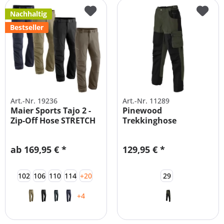
Nachhaltig
Bestseller
Art.-Nr. 19236
Art.-Nr. 11289
Maier Sports Tajo 2 -
Pinewood
Zip-Off Hose STRETCH
Trekkinghose
Kilimanjaro
Kurzgrößen...
ab 169,95 € *
129,95 € *
102
106
110
114
+20
29
+4