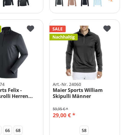
SALE
Nachhaltig
774
Art.-Nr. 24060
ts Felix -
Maier Sports William
olli Herren...
Skipulli Männer
59,95 € *
29,00 € *
66
68
58