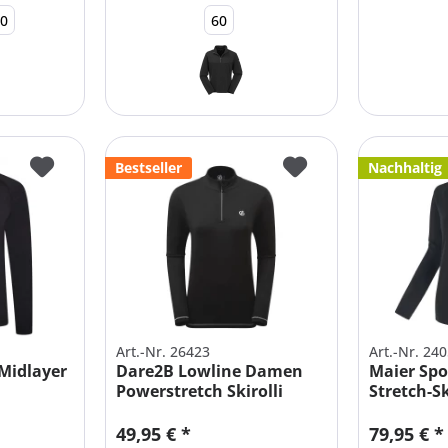
70
60
Bestseller
Nachhaltig
Art.-Nr. 26423
Art.-Nr. 24
Midlayer
Dare2B Lowline Damen
Maier Sp
Powerstretch Skirolli
Stretch-Sk
49,95 € *
79,95 € *