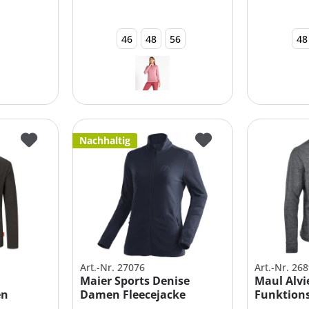
46
48
56
48
Nachhaltig
Art.-Nr. 27076
Art.-Nr. 26
Maier Sports Denise
Maul Alvi
en
Damen Fleecejacke
Funktion
Midlayer
STRETCH