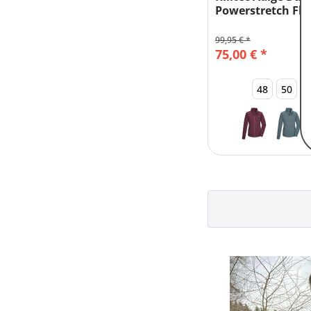
Powerstretch Fle
99,95 € *
75,00 € *
48
50