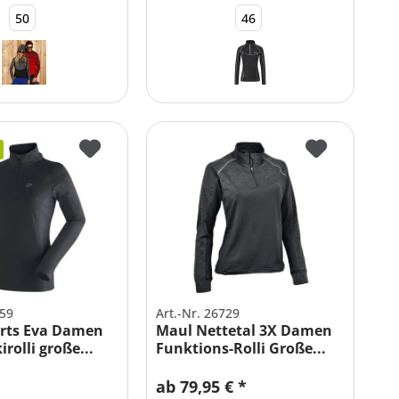
50
46
059
Art.-Nr. 26729
orts Eva Damen
Maul Nettetal 3X Damen
irolli große...
Funktions-Rolli Große...
ab 79,95 € *