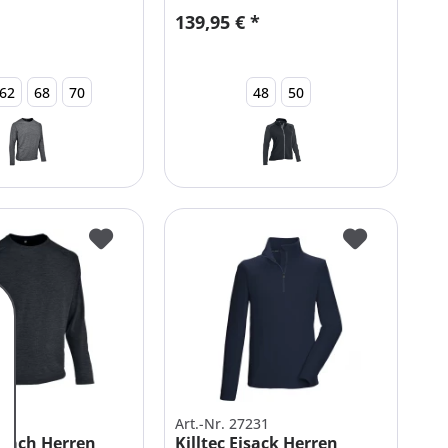
139,95 € *
62
68
70
48
50
284
Art.-Nr. 27231
bach Herren
Killtec Eisack Herren