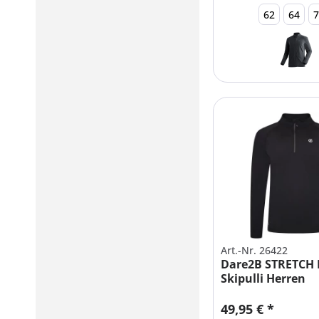
62
64
Art.-Nr. 26422
Dare2B STRETCH 
Skipulli Herren
Übergrößen
49,95 € *