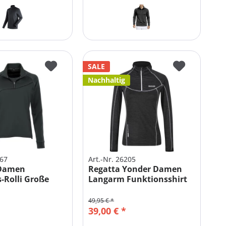
SALE
Nachhaltig
667
Art.-Nr. 26205
 Damen
Regatta Yonder Damen
-Rolli Große
Langarm Funktionsshirt
49,95 € *
39,00 € *