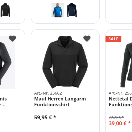
SALE
Art.-Nr. 25662
Art.-Nr. 25
nis
Maul Herren Langarm
Nettetal
...
Funktionsshirt
Funktions
Übergrößen
Größen
59,95 € *
79,95 € *
39,00 € *