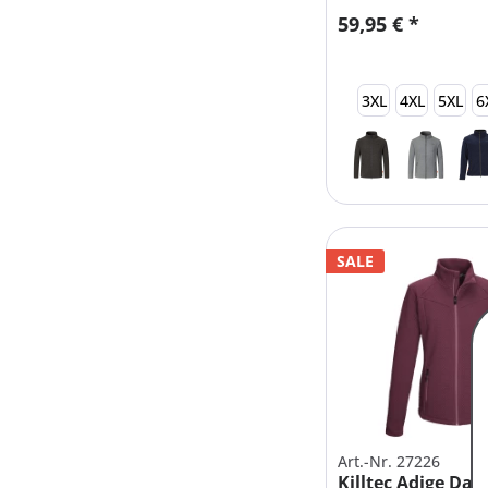
59,95 € *
3XL
4XL
5XL
6
SALE
Art.-Nr. 27226
Killtec Adige Da