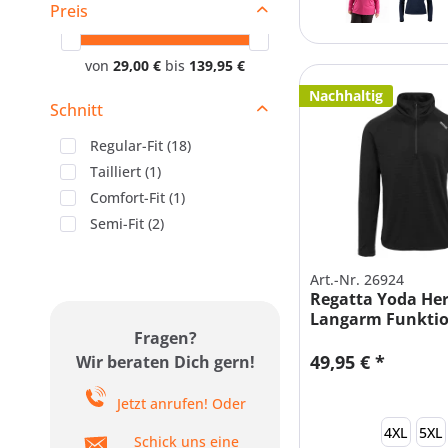
Preis
von
29,00 €
bis
139,95 €
Nachhaltig
Schnitt
Regular-Fit
(
18
)
Tailliert
(
1
)
Comfort-Fit
(
1
)
Semi-Fit
(
2
)
Art.-Nr. 26924
Regatta Yoda He
Langarm Funktio
Fragen?
XXL-5XL
49,95 € *
Wir beraten Dich gern!
Jetzt anrufen! Oder
4XL
5XL
Schick uns eine