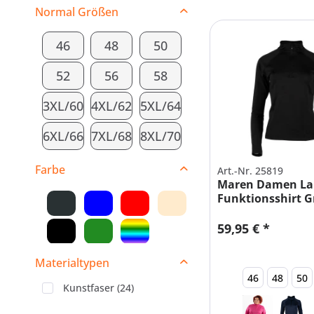
Normal Größen
46
48
50
52
56
58
3XL/60
4XL/62
5XL/64
6XL/66
7XL/68
8XL/70
Farbe
Art.-Nr. 25819
Maren Damen L
Funktionsshirt 
Größen
59,95 € *
Materialtypen
46
48
50
Kunstfaser
(
24
)