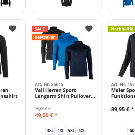
SALE
Nachhaltig
Bestseller
Art.-Nr. 25615
Art.-Nr. 19
rren
Vail Herren Sport
Maier Spor
nsshirt
Langarm Shirt Pullover...
Funktionsr
89,95 € *
79,95 € *
49,00 € *
3XL
4XL
5XL
6XL
60