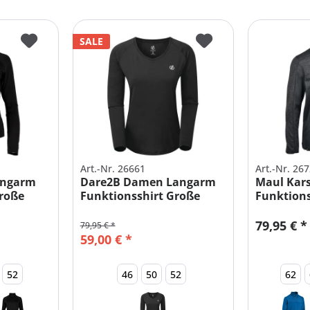
SALE
Art.-Nr. 26661
Art.-Nr. 26
angarm
Dare2B Damen Langarm
Maul Kars
Große
Funktionsshirt Große
Funktionss
Größe
79,95 € *
79,95 € *
59,00 € *
52
46
50
52
62