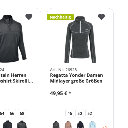
Nachhaltig
724
Art.-Nr. 26923
tein Herren
Regatta Yonder Damen
hirt Skirolli...
Midlayer große Größen
49,95 € *
64
66
68
46
50
52
+2