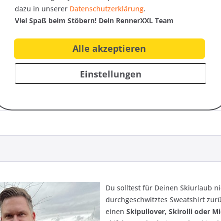
ecejacke
Fleece-Shirt Große Größen
Funktions
dazu in unserer
Datenschutzerklärung
.
Viel Spaß beim Stöbern! Dein RennerXXL Team
49,95 € *
59,95 € *
Alle akzeptieren
52
48
Einstellungen
Du solltest für Deinen Skiurlaub n
durchgeschwitztes Sweatshirt zurü
einen
Skipullover, Skirolli oder M