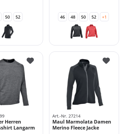
50
52
46
48
50
52
+1
899
Art.-Nr. 27214
er Herren
Maul Marmolata Damen
sshirt Langarm
Merino Fleece Jacke