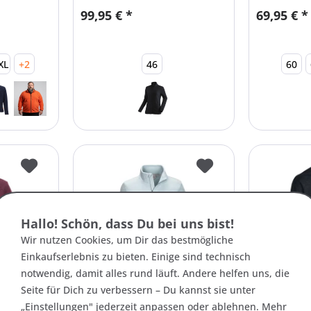
99,95 € *
69,95 € *
XL
+2
46
60
Hallo! Schön, dass Du bei uns bist!
Wir nutzen Cookies, um Dir das bestmögliche
Einkaufserlebnis zu bieten. Einige sind technisch
notwendig, damit alles rund läuft. Andere helfen uns, die
Seite für Dich zu verbessern – Du kannst sie unter
Art.-Nr. 27229
Art.-Nr. 27
men
„Einstellungen" jederzeit anpassen oder ablehnen. Mehr
Killtec Saskia Damen
Maul Mar