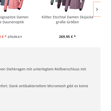
önigsspitze Damen
Killtec Etschtal Damen Skijacke
Kil
ke Daunenoptik
große Größen
 € *
269,95 € *
279,95 € *
einen Stehkragen mit unterlegtem Reißverschluss mit
mfort. Dank antibakteriellem Micromesh gibt es keine