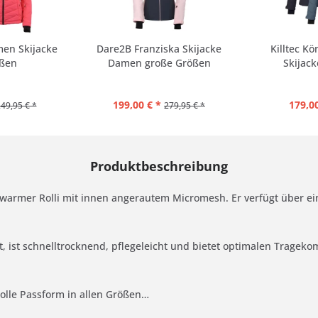
men Skijacke
Dare2B Franziska Skijacke
Killtec K
ßen
Damen große Größen
Skijac
199,00 € *
179,00
49,95 € *
279,95 € *
Produktbeschreibung
er, warmer Rolli mit innen angerautem Micromesh. Er verfügt über 
 ist schnelltrocknend, pflegeleicht und bietet optimalen Trageko
 Tolle Passform in allen Größen…