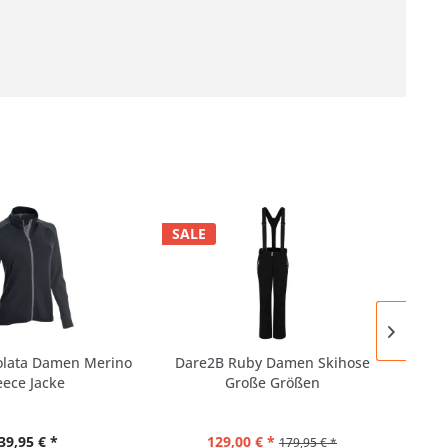
SALE
lata Damen Merino
Dare2B Ruby Damen Skihose
eece Jacke
Große Größen
Fun
39,95 € *
129,00 € *
179,95 € *