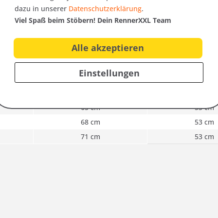
is zu 10 cm dehnbar !)
dazu in unserer
Datenschutzerklärung
.
Viel Spaß beim Stöbern! Dein RennerXXL Team
Alle akzeptieren
d vergleiche die Abmessungen mit dieser Tabelle
Einstellungen
Brustweite
Innenarm-
62 cm
53 cm
65 cm
53 cm
68 cm
53 cm
71 cm
53 cm