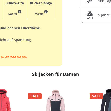
100 Tag
Bundweite
Rückenlänge
i
i
64cm
79cm
5 Jahre
 und ebenen Oberfläche
nicht auf Spannung.
 8709 900 50 55.
Skijacken für Damen
SALE
SALE