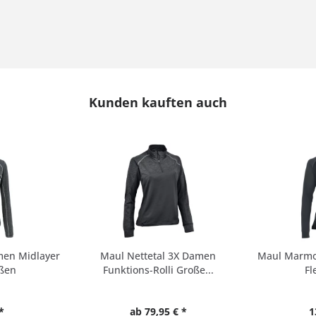
Kunden kauften auch
men Midlayer
Maul Nettetal 3X Damen
Maul Marmo
ßen
Funktions-Rolli Große...
Fl
*
ab 79,95 € *
1