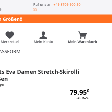
-
Ruf uns an:
+49 8709 900 50
e
55
 Größen!!
Merkzettel
Mein Konto
Mein Warenkorb
ASSFORM
ts Eva Damen Stretch-Skirolli
ßen
gen
79.95
€
inkl. MwSt.