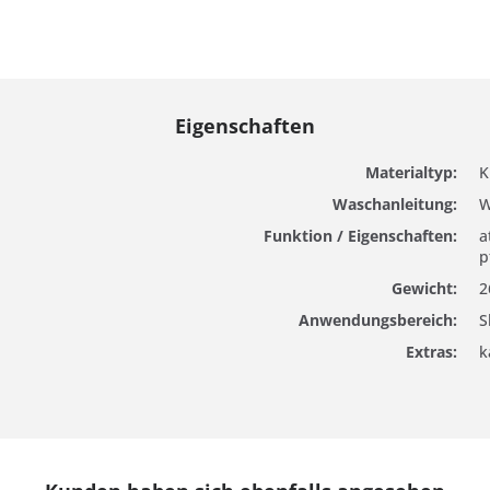
Eigenschaften
Materialtyp:
K
Waschanleitung:
W
Funktion / Eigenschaften:
a
p
Gewicht:
2
Anwendungsbereich:
S
Extras:
k