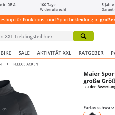
e in DE &
100 Tage
5-Jahre
Widerrufsrecht
Garanti
neshop für Funktions- und Sportbekleidung in
großen
BIKE
SALE
AKTIVITÄT XXL
RATGEBER
P
N
FLEECEJACKEN
Maier Spor
große Grö
zu den Bewertun
Farbe: schwarz