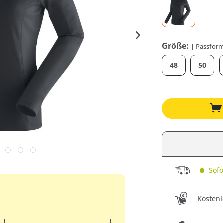
Größe:
| Passform
48
50
Sofor
Kostenl