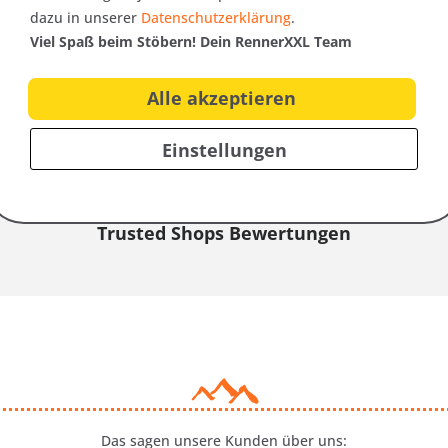
61 cm
dazu in unserer
Datenschutzerklärung
.
64 cm
Viel Spaß beim Stöbern! Dein RennerXXL Team
r Bundumfang entspricht der Bundweite x2
Alle akzeptieren
Einstellungen
Trusted Shops Bewertungen
Das sagen unsere Kunden über uns: