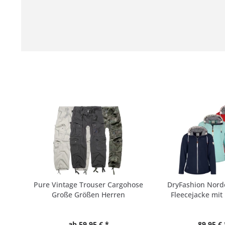
Pure Vintage Trouser Cargohose
DryFashion Nor
Große Größen Herren
Fleecejacke mit 
ab 59,95 € *
89,95 € 