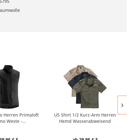
5795
aumwolle
o Herren Primaloft
US Shirt 1/2 Kurz-Arm Herren
E
o Weste -...
Hemd Wasserabweisend
Ste
39,95 € *
ab 29,95 € *