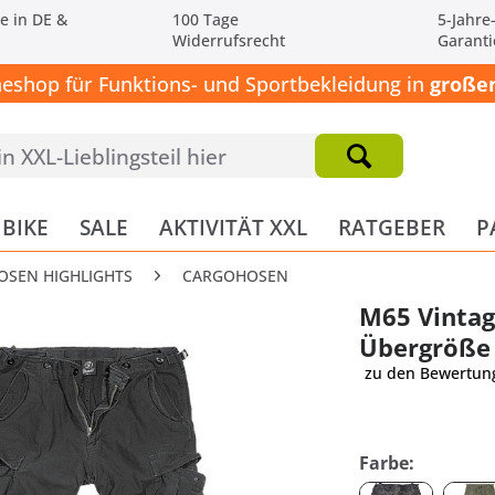
e in DE &
100 Tage
5-Jahre
Widerrufsrecht
Garanti
neshop für Funktions- und Sportbekleidung in
großen
BIKE
SALE
AKTIVITÄT XXL
RATGEBER
P
OSEN HIGHLIGHTS
CARGOHOSEN
M65 Vintag
Übergröße
zu den Bewertun
Farbe: