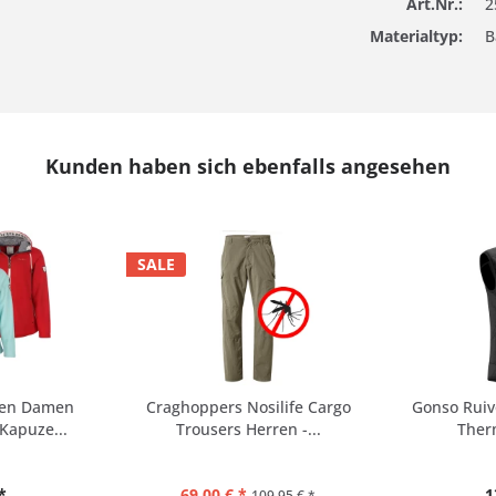
Art.Nr.:
2
Materialtyp:
B
Kunden haben sich ebenfalls angesehen
SALE
den Damen
Craghoppers Nosilife Cargo
Gonso Ruiv
Kapuze...
Trousers Herren -...
Therm
*
69,00 € *
1
109,95 € *