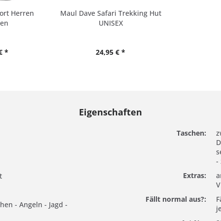
ort Herren
Maul Dave Safari Trekking Hut
ßen
UNISEX
€ *
24,95 € *
Eigenschaften
Taschen:
z
D
s
-
Extras:
a
t
V
Fällt normal aus?:
F
chen - Angeln - Jagd -
j