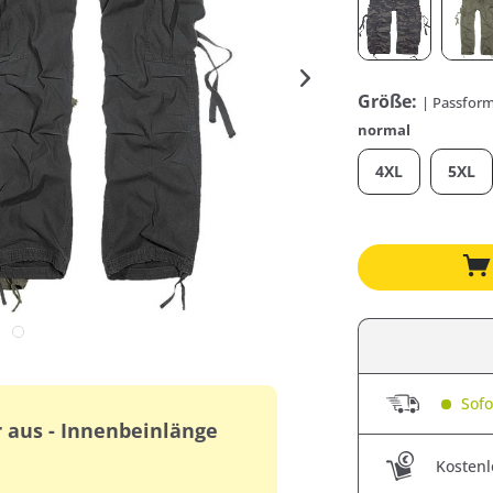
Größe:
| Passform
normal
4XL
5XL
Sofor
r aus - Innenbeinlänge
Kostenl