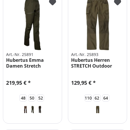
Art.-Nr. 25891
Art.-Nr. 25893
Hubertus Emma
Hubertus Herren
Damen Stretch
STRETCH Outdoor
Wanderhose
Hose Alle Größen
Outdoorhose
219,95 € *
129,95 € *
48
50
52
110
62
64