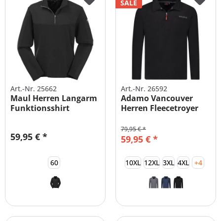
SALE
Art.-Nr. 25662
Art.-Nr. 26592
Maul Herren Langarm
Adamo Vancouver
Funktionsshirt
Herren Fleecetroyer
Übergrößen
Übergrößen
79,95 € *
59,95 € *
59,95 € *
60
10XL
12XL
3XL
4XL
+4