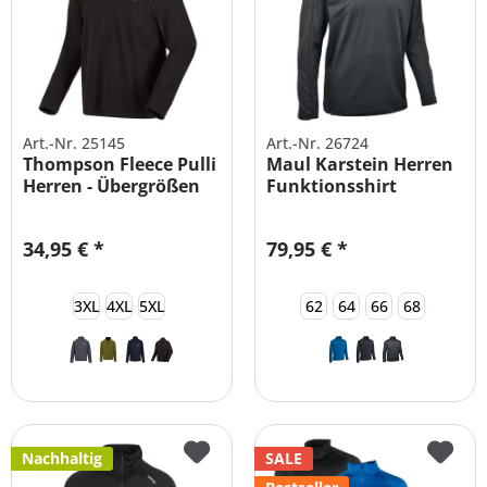
Art.-Nr. 25145
Art.-Nr. 26724
Thompson Fleece Pulli
Maul Karstein Herren
Herren - Übergrößen
Funktionsshirt
Skirolli...
34,95 € *
79,95 € *
3XL
4XL
5XL
62
64
66
68
Nachhaltig
SALE