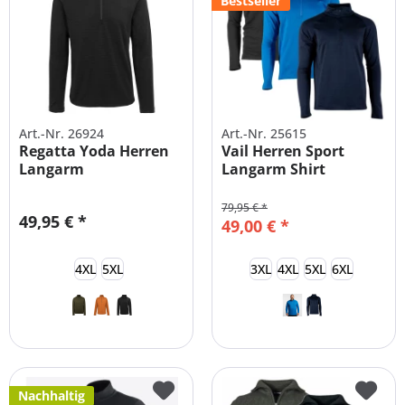
Bestseller
Art.-Nr. 26924
Art.-Nr. 25615
Regatta Yoda Herren
Vail Herren Sport
Langarm
Langarm Shirt
Funktionsshirt XXL-
Pullover...
5XL
79,95 € *
49,95 € *
49,00 € *
4XL
5XL
3XL
4XL
5XL
6XL
Nachhaltig