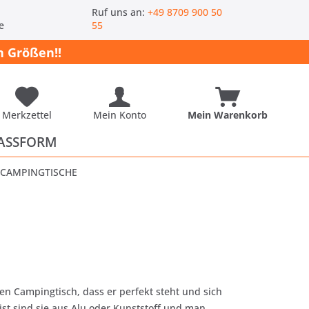
-
Ruf uns an:
+49 8709 900 50
e
55
 Größen!!
Merkzettel
Mein Konto
Mein Warenkorb
ASSFORM
CAMPINGTISCHE
en Campingtisch, dass er perfekt steht und sich
ist sind sie aus Alu oder Kunststoff und man