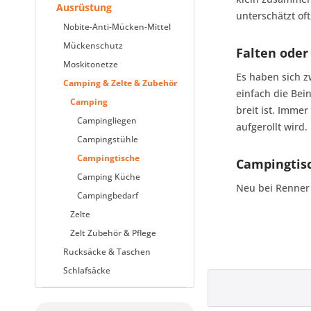
Ausrüstung
unterschätzt oft
Nobite-Anti-Mücken-Mittel
Mückenschutz
Falten oder
Moskitonetze
Es haben sich z
Camping & Zelte & Zubehör
einfach die Bei
Camping
breit ist. Imme
Campingliegen
aufgerollt wird
Campingstühle
Campingtische
Campingtisc
Camping Küche
Neu bei Renner 
Campingbedarf
Zelte
Zelt Zubehör & Pflege
Rucksäcke & Taschen
Schlafsäcke