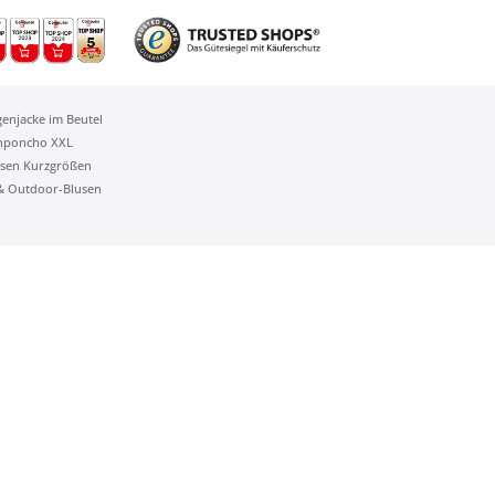
genjacke im Beutel
nponcho XXL
sen Kurzgrößen
 & Outdoor-Blusen