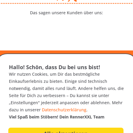
Das sagen unsere Kunden über uns:
Hallo! Schön, dass Du bei uns bist!
er
Wir nutzen Cookies, um Dir das bestmögliche
Einkaufserlebnis zu bieten. Einige sind technisch
nfos zu neuen Produkten,
notwendig, damit alles rund läuft. Andere helfen uns, die
10€
ag
als Onlineshop!
Seite für Dich zu verbessern – Du kannst sie unter
Gutschei
„Einstellungen" jederzeit anpassen oder ablehnen. Mehr
dazu in unserer
Datenschutzerklärung
.
Viel Spaß beim Stöbern! Dein RennerXXL Team