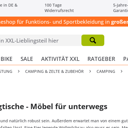
e in DE &
100 Tage
5-Jahre
Widerrufsrecht
Garanti
neshop für Funktions- und Sportbekleidung in
großen
BIKE
SALE
AKTIVITÄT XXL
RATGEBER
P
STUNG
CAMPING & ZELTE & ZUBEHÖR
CAMPING
tische - Möbel für unterwegs
ht und natürlich robust sein. Außerdem erwartet man von einem gut
alten lässt. Eine Eier legende Wollmilchsau also muss es sein. Me