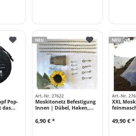
NEU
NEU
Art.-Nr. 27622
Art.-Nr. 27
pf Pop-
Moskitonetz Befestigung
XXL Mosk
 das...
Innen | Dübel, Haken,...
feinmasch
Doppelbe
6,90 € *
49,90 € *