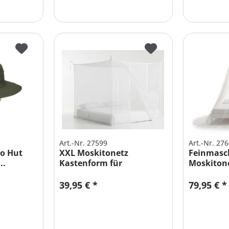
Art.-Nr. 27599
Art.-Nr. 27
o Hut
XXL Moskitonetz
Feinmasc
..
Kastenform für
Moskiton
Doppelbett | Box...
Doppelbet
39,95 € *
79,95 € *