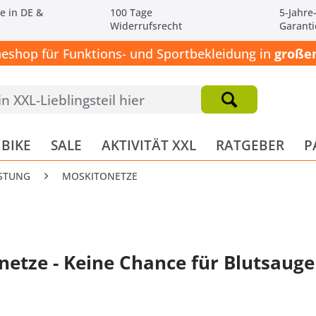
e in DE &
100 Tage
5-Jahre
Widerrufsrecht
Garanti
neshop für Funktions- und Sportbekleidung in
großen
BIKE
SALE
AKTIVITÄT XXL
RATGEBER
P
STUNG
MOSKITONETZE
etze - Keine Chance für Blutsauge