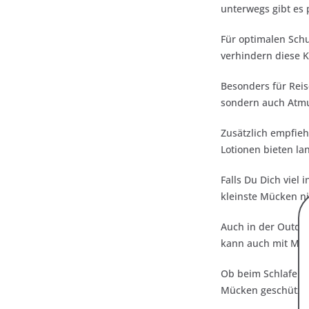
unterwegs gibt es 
Für optimalen Sch
verhindern diese 
Besonders für Reis
sondern auch Atmu
Zusätzlich empfieh
Lotionen bieten l
Falls Du Dich viel
kleinste Mücken n
Auch in der Outdoo
kann auch mit Mück
Ob beim Schlafen u
Mücken geschützt.