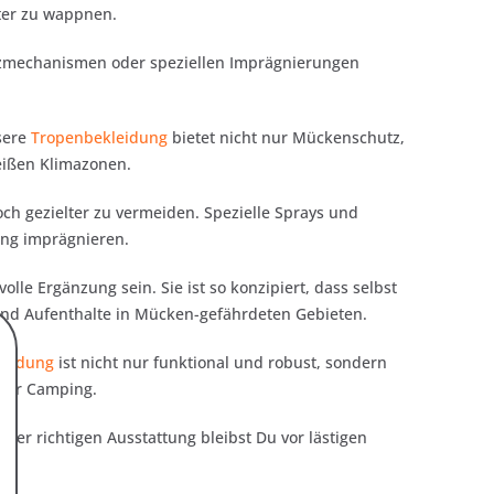
ster zu wappnen.
utzmechanismen oder speziellen Imprägnierungen
nsere
Tropenbekleidung
bietet nicht nur Mückenschutz,
eißen Klimazonen.
och gezielter zu vermeiden. Spezielle Sprays und
ung imprägnieren.
olle Ergänzung sein. Sie ist so konzipiert, dass selbst
nd Aufenthalte in Mücken-gefährdeten Gebieten.
leidung
ist nicht nur funktional und robust, sondern
oder Camping.
der richtigen Ausstattung bleibst Du vor lästigen