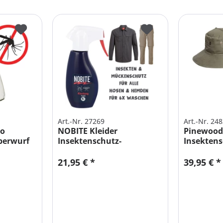
Art.-Nr. 27269
Art.-Nr. 24
to
NOBITE Kleider
Pinewood
berwurf
Insektenschutz-
Insektensc
Imprägnierung für...
21,95 € *
39,95 € *