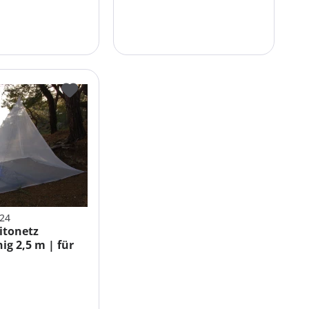
624
itonetz
ig 2,5 m | für
tt