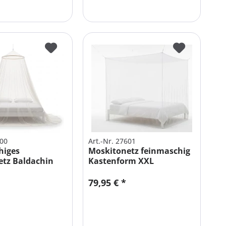
600
Art.-Nr. 27601
higes
Moskitonetz feinmaschig
etz Baldachin
Kastenform XXL
t...
Doppelbett
79,95 € *