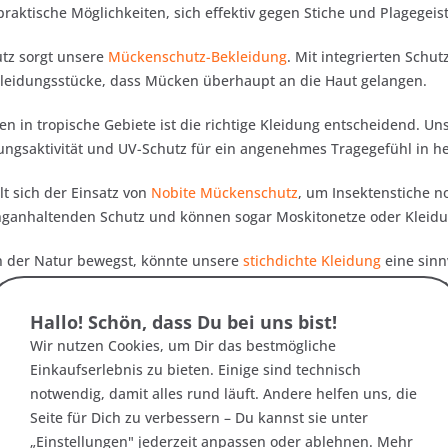
praktische Möglichkeiten, sich effektiv gegen Stiche und Plagegei
utz sorgt unsere
Mückenschutz-Bekleidung
. Mit integrierten Sch
Kleidungsstücke, dass Mücken überhaupt an die Haut gelangen.
en in tropische Gebiete ist die richtige Kleidung entscheidend. U
ngsaktivität und UV-Schutz für ein angenehmes Tragegefühl in h
lt sich der Einsatz von
Nobite Mückenschutz
, um Insektenstiche n
anganhaltenden Schutz und können sogar Moskitonetze oder Kleid
 in der Natur bewegst, könnte unsere
stichdichte Kleidung
eine sinnv
icht durch das Gewebe stechen können – ideal für Wanderungen u
Hallo! Schön, dass Du bei uns bist!
r-Welt spielt Insektenschutz eine große Rolle. Unsere
Outdoorbek
Wir nutzen Cookies, um Dir das bestmögliche
enschutz-Features ausgestattet sein – ideal für Trekkingtouren 
Einkaufserlebnis zu bieten. Einige sind technisch
notwendig, damit alles rund läuft. Andere helfen uns, die
nter freiem Himmel, auf Reisen oder bei Outdoor-Aktivitäten – mit 
Seite für Dich zu verbessern – Du kannst sie unter
 Entdecke jetzt unsere passenden Produkte!
„Einstellungen" jederzeit anpassen oder ablehnen. Mehr