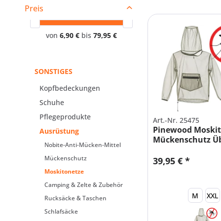
Preis
von
6,90 €
bis
79,95 €
SONSTIGES
Kopfbedeckungen
Schuhe
Pflegeprodukte
Art.-Nr. 25475
Pinewood Moski
Ausrüstung
Mückenschutz Ü
Nobite-Anti-Mücken-Mittel
Jacke...
Mückenschutz
39,95 € *
Moskitonetze
Camping & Zelte & Zubehör
M
XXL
Rucksäcke & Taschen
Schlafsäcke