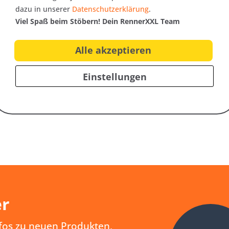
dazu in unserer
Datenschutzerklärung
.
Viel Spaß beim Stöbern! Dein RennerXXL Team
Alle akzeptieren
Einstellungen
Das sagen unsere Kunden über uns:
er
nfos zu neuen Produkten,