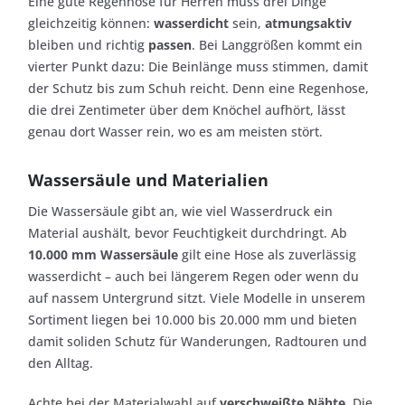
Eine gute Regenhose für Herren muss drei Dinge
gleichzeitig können:
wasserdicht
sein,
atmungsaktiv
bleiben und richtig
passen
. Bei Langgrößen kommt ein
vierter Punkt dazu: Die Beinlänge muss stimmen, damit
der Schutz bis zum Schuh reicht. Denn eine Regenhose,
die drei Zentimeter über dem Knöchel aufhört, lässt
genau dort Wasser rein, wo es am meisten stört.
Wassersäule und Materialien
Die Wassersäule gibt an, wie viel Wasserdruck ein
Material aushält, bevor Feuchtigkeit durchdringt. Ab
10.000 mm Wassersäule
gilt eine Hose als zuverlässig
wasserdicht – auch bei längerem Regen oder wenn du
auf nassem Untergrund sitzt. Viele Modelle in unserem
Sortiment liegen bei 10.000 bis 20.000 mm und bieten
damit soliden Schutz für Wanderungen, Radtouren und
den Alltag.
Achte bei der Materialwahl auf
verschweißte Nähte
. Die