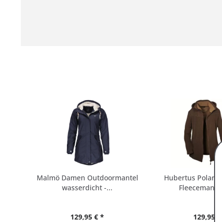
Malmö Damen Outdoormantel
Hubertus Polarb
wasserdicht -...
Fleecemantel 
129,95 € *
129,95 €