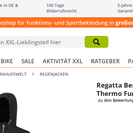
e in DE &
100 Tage
5-Jahre
Widerrufsrecht
Garanti
neshop für Funktions- und Sportbekleidung in
großen
BIKE
SALE
AKTIVITÄT XXL
RATGEBER
P
INKAUFSWELT
REGENJACKEN
Regatta Be
Thermo Fu
zu den Bewertun