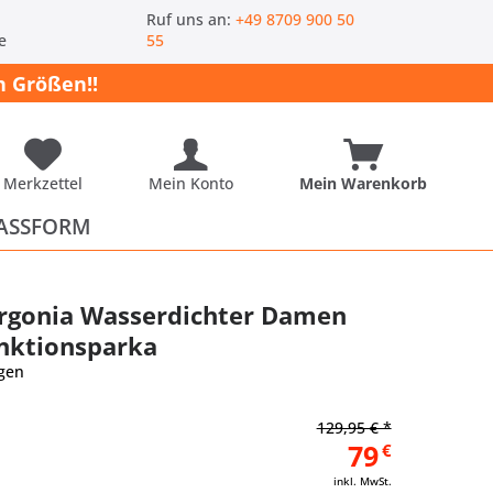
-
Ruf uns an:
+49 8709 900 50
e
55
 Größen!!
Merkzettel
Mein Konto
Mein Warenkorb
ASSFORM
rgonia Wasserdichter Damen
nktionsparka
gen
129,95 € *
79
€
inkl. MwSt.