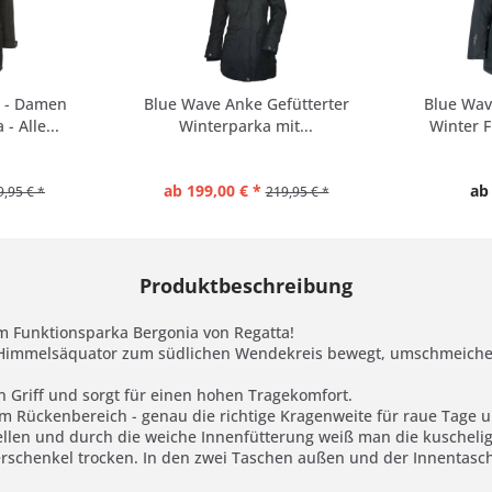
a - Damen
Blue Wave Anke Gefütterter
Blue Wave
- Alle...
Winterparka mit...
Winter F
ab 199,00 € *
ab
9,95 € *
219,95 € *
Produktbeschreibung
m Funktionsparka Bergonia von Regatta!
 Himmelsäquator zum südlichen Wendekreis bewegt, umschmeichelt
n Griff und sorgt für einen hohen Tragekomfort.
 im Rückenbereich - genau die richtige Kragenweite für raue Tage
stellen und durch die weiche Innenfütterung weiß man die kuschel
erschenkel trocken. In den zwei Taschen außen und der Innentasch