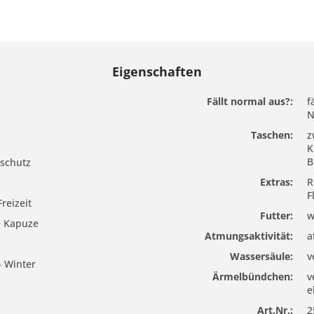
Eigenschaften
Fällt normal aus?:
f
N
Taschen:
z
K
B
schutz
Extras:
R
F
Freizeit
Futter:
w
re Kapuze
Atmungsaktivität:
a
Wassersäule:
v
- Winter
Ärmelbündchen:
v
e
Art.Nr.:
2