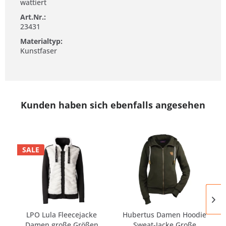
wattiert
Art.Nr.:
23431
Materialtyp:
Kunstfaser
Kunden haben sich ebenfalls angesehen
SALE
LPO Lula Fleecejacke
Hubertus Damen Hoodie
Damen große Größen
Sweat-Jacke Große