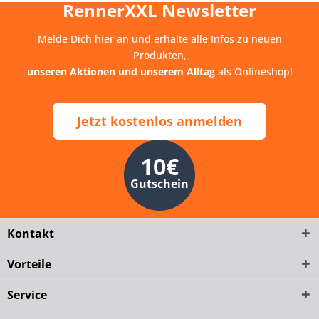
RennerXXL Newsletter
Melde Dich hier an und erhalte alle Infos zu neuen
Produkten,
unseren Aktionen und unserem Alltag
als Onlineshop!
Jetzt kostenlos anmelden
10€
Gutschein
Kontakt
Vorteile
Service