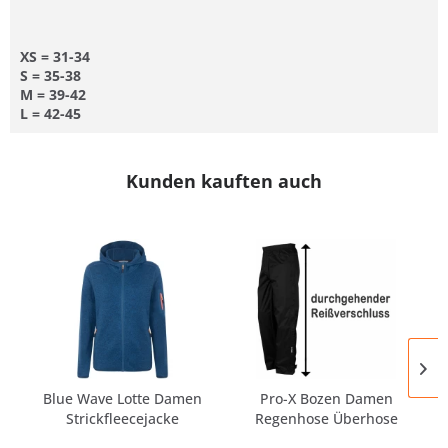
XS = 31-34
S = 35-38
M = 39-42
L = 42-45
Kunden kauften auch
Blue Wave Lotte Damen
Pro-X Bozen Damen
Strickfleecejacke
Regenhose Überhose
Große Größen