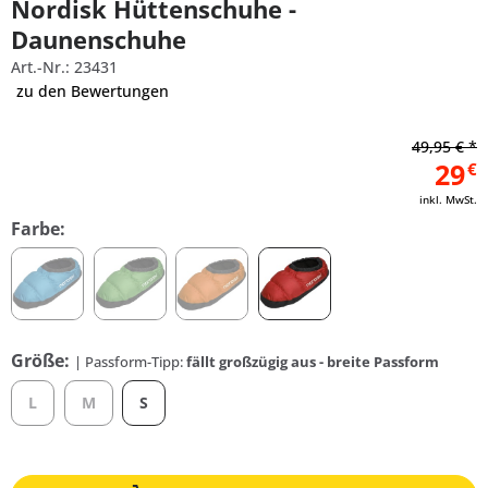
Nordisk Hüttenschuhe -
Daunenschuhe
Art.-Nr.: 23431
zu den Bewertungen
49,95 € *
29
€
inkl. MwSt.
Farbe:
Größe:
| Passform-Tipp:
fällt großzügig aus - breite Passform
L
M
S