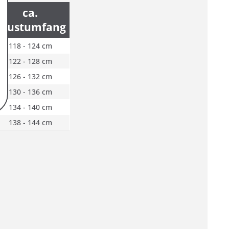
ca.
Brustumfang
118 - 124 cm
122 - 128 cm
126 - 132 cm
130 - 136 cm
134 - 140 cm
138 - 144 cm