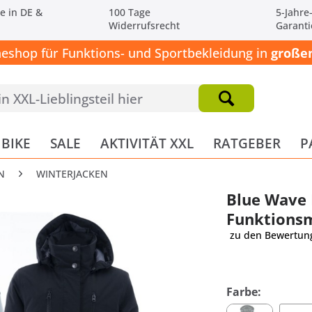
e in DE &
100 Tage
5-Jahre
Widerrufsrecht
Garanti
neshop für Funktions- und Sportbekleidung in
großen
BIKE
SALE
AKTIVITÄT XXL
RATGEBER
P
N
WINTERJACKEN
Blue Wave
Funktions
zu den Bewertun
Farbe: