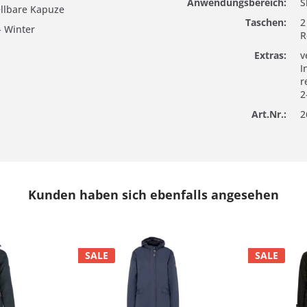
Anwendungsbereich:
S
llbare Kapuze
Taschen:
2
- Winter
R
Extras:
v
I
r
2
Art.Nr.:
2
Kunden haben sich ebenfalls angesehen
SALE
SALE