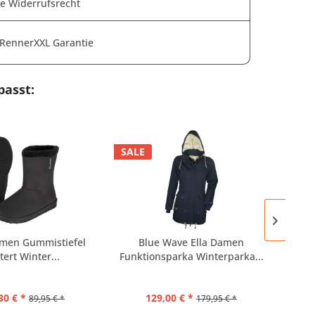
e Widerrufsrecht
 RennerXXL Garantie
asst:
SALE
men Gummistiefel
Blue Wave Ella Damen
Ki
tert Winter...
Funktionsparka Winterparka...
30 € *
129,00 € *
89,95 € *
179,95 € *