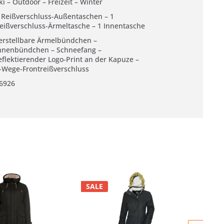
ki – Outdoor – Freizeit – Winter
 Reißverschluss-Außentaschen – 1
eißverschluss-Ärmeltasche – 1 Innentasche
erstellbare Ärmelbündchen –
nnenbündchen – Schneefang –
eflektierender Logo-Print an der Kapuze –
-Wege-Frontreißverschluss
6926
SALE