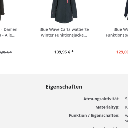
a - Damen
Blue Wave Carla wattierte
Blue W
- Alle...
Winter Funktionsjacke...
Funktionspa
139,95 € *
129,00
9,95 € *
Eigenschaften
Atmungsaktivität:
5
Materialtyp:
K
Funktion / Eigenschaften:
w
s