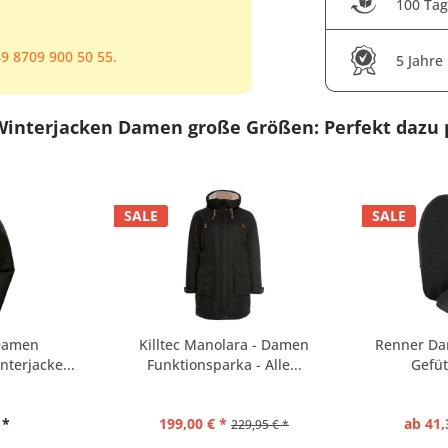
100 Tag
9 8709 900 50 55.
5 Jahre
Winterjacken Damen große Größen: Perfekt dazu p
SALE
SALE
 Damen
Killtec Manolara - Damen
Renner Da
terjacke...
Funktionsparka - Alle...
Gefüt
 *
199,00 € *
ab 41,
229,95 € *