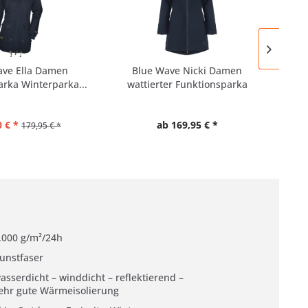
ave Ella Damen
Blue Wave Nicki Damen
rka Winterparka...
wattierter Funktionsparka
F
 € *
ab 169,95 € *
179,95 € *
.000 g/m²/24h
unstfaser
asserdicht – winddicht – reflektierend –
ehr gute Wärmeisolierung