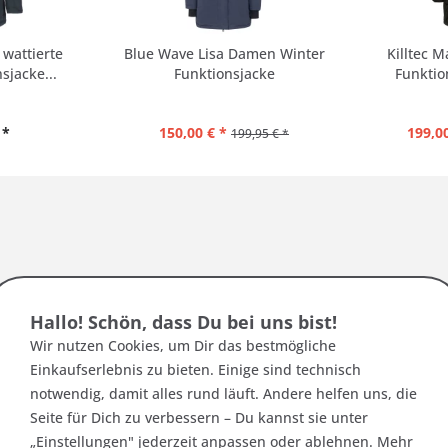
 wattierte
Blue Wave Lisa Damen Winter
Killtec 
sjacke...
Funktionsjacke
Funktion
 *
150,00 € *
199,00
199,95 € *
n Dir und vergleiche die Abmessungen mit dieser 
Hallo! Schön, dass Du bei uns bist!
Wir nutzen Cookies, um Dir das bestmögliche
Einkaufserlebnis zu bieten. Einige sind technisch
notwendig, damit alles rund läuft. Andere helfen uns, die
Seite für Dich zu verbessern – Du kannst sie unter
ormal aus - Ärmel haben eine angenehme, normal
„Einstellungen" jederzeit anpassen oder ablehnen. Mehr