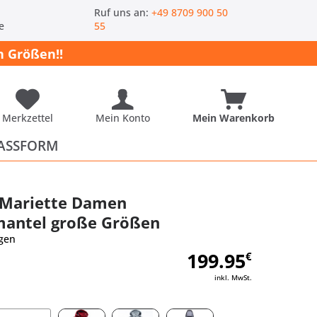
-
Ruf uns an:
+49 8709 900 50
e
55
 Größen!!
Merkzettel
Mein Konto
Mein Warenkorb
ASSFORM
 Mariette Damen
mantel große Größen
gen
199.95
€
inkl. MwSt.