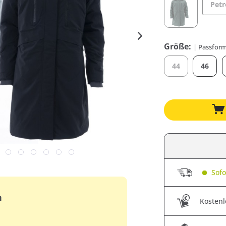
Petr
Größe:
| Passform
44
46
Sofor
n
Kostenl