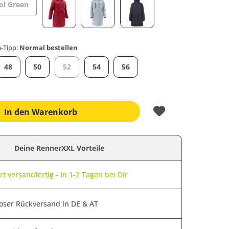
ol Green
-Tipp:
Normal bestellen
48
50
52
54
56
In den
Warenkorb
Deine RennerXXL Vorteile
t versandfertig - In 1-2 Tagen bei Dir
oser Rückversand in DE & AT