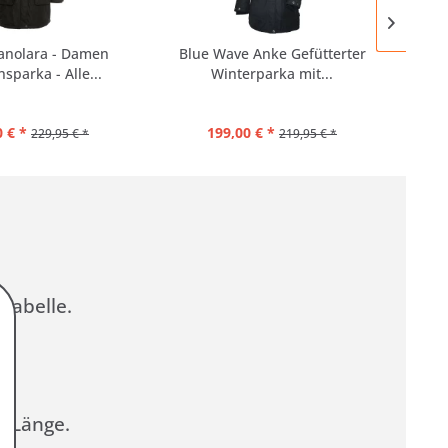
Manolara - Damen
Blue Wave Anke Gefütterter
Alas
sparka - Alle...
Winterparka mit...
 € *
199,00 € *
229,95 € *
219,95 € *
Tabelle.
e Länge.