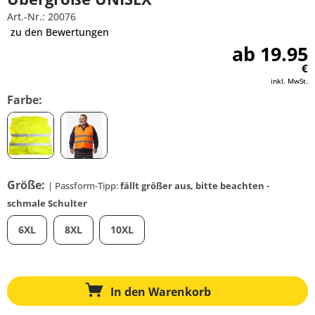
Art.-Nr.: 20076
zu den Bewertungen
ab 19.95
€
inkl. MwSt.
Farbe:
Größe:
| Passform-Tipp:
fällt größer aus, bitte beachten -
schmale Schulter
6XL
8XL
10XL
In den
Warenkorb