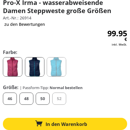
Pro-X Irma - wasserabweisende
Damen Steppweste große Größen
Art.-Nr.: 26914
zu den Bewertungen
99.95
€
inkl. MwSt.
Farbe:
Größe:
| Passform-Tipp:
Normal bestellen
46
48
50
52
In den
Warenkorb