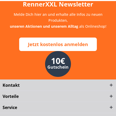
RennerXXL Newsletter
Melde Dich hier an und erhalte alle Infos zu neuen
Produkten,
unseren Aktionen und unserem Alltag
als Onlineshop!
Jetzt kostenlos anmelden
10€
Gutschein
Kontakt
Vorteile
Service