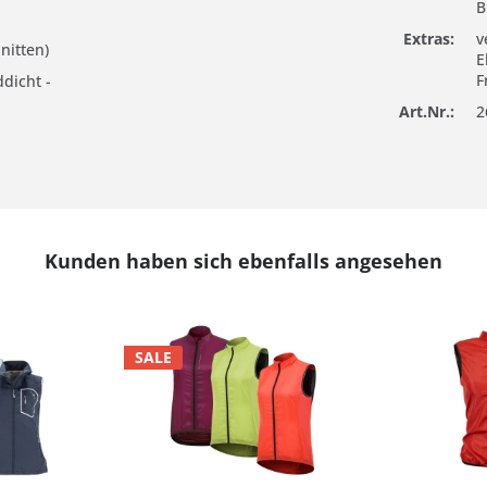
B
Extras:
v
nitten)
E
F
dicht -
Art.Nr.:
2
Kunden haben sich ebenfalls angesehen
SALE