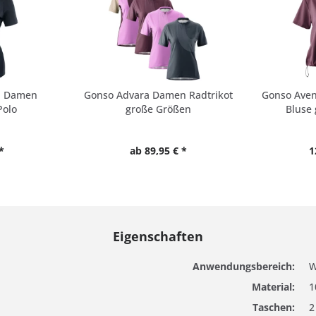
a Damen
Gonso Advara Damen Radtrikot
Gonso Ave
Polo
große Größen
Bluse
*
ab 89,95 € *
1
Eigenschaften
Anwendungsbereich:
W
Material:
1
Taschen:
2