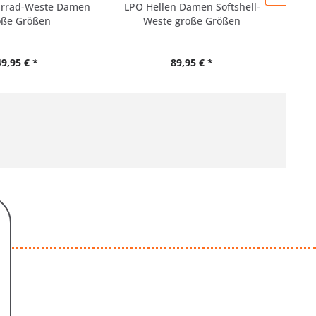
hrrad-Weste Damen
LPO Hellen Damen Softshell-
Löff
oße Größen
Weste große Größen
49,95 € *
89,95 € *