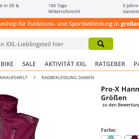
e in DE &
100 Tage
5-Jahre
Widerrufsrecht
Garanti
neshop für Funktions- und Sportbekleidung in
großen
BIKE
SALE
AKTIVITÄT XXL
RATGEBER
P
INKAUFSWELT
RADBEKLEIDUNG DAMEN
Pro-X Hann
Größen
zu den Bewertun
Farbe: