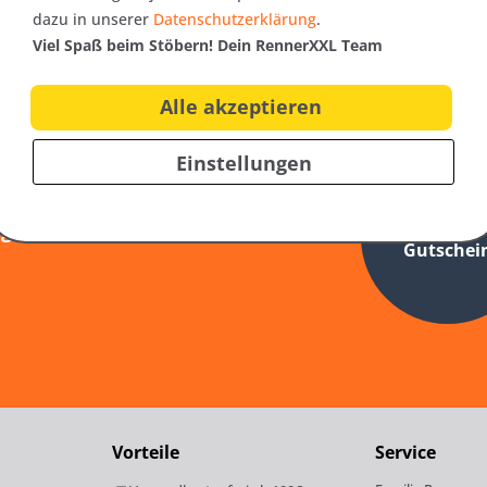
dazu in unserer
Datenschutzerklärung
.
Viel Spaß beim Stöbern! Dein RennerXXL Team
Alle akzeptieren
er
Einstellungen
nfos zu neuen Produkten,
10€
ag
als Onlineshop!
Gutschei
Vorteile
Service