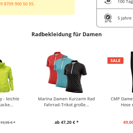
100 Tag
9 8709 900 50 55.
5 Jahre
Radbekleidung für Damen
SALE
y - leichte
Marina Damen Kurzarm Rad
CMP Damen
acke...
Fahrrad-Trikot große...
Hose m
ab 47,20 € *
49,00
19,95 € *