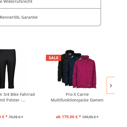
e Widerrufsrecht
 RennerXXL Garantie
SALE
SAL
 3/4 Bike Fahrrad
Pro-X Carrie
Blu
it Polster -...
Multifunktionsjacke Damen
Dü
 € *
ab 179,00 € *
79,95 € *
199,95 € *