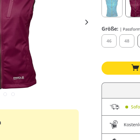
Größe:
| Passform
46
48
Sofor
n
Kostenl