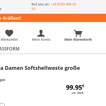
-
Ruf uns an:
+49 8709 900 50
e
55
 Größen!!
Merkzettel
Mein Konto
Mein Warenkorb
ASSFORM
a Damen Softshellweste große
gen
99.95
€
inkl. MwSt.