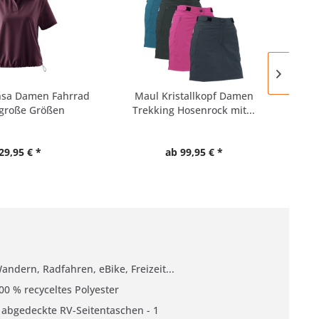
nsa Damen Fahrrad
Maul Kristallkopf Damen
LP
 große Größen
Trekking Hosenrock mit...
F
29,95 € *
ab 99,95 € *
andern, Radfahren, eBike, Freizeit...
00 % recyceltes Polyester
 abgedeckte RV-Seitentaschen - 1