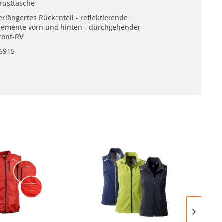
rusttasche
erlängertes Rückenteil - reflektierende
lemente vorn und hinten - durchgehender
ront-RV
6915