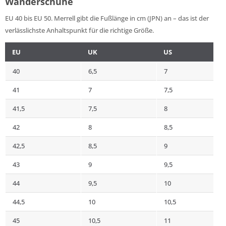
Wanderschuhe
EU 40 bis EU 50. Merrell gibt die Fußlänge in cm (JPN) an – das ist der
verlässlichste Anhaltspunkt für die richtige Größe.
EU
UK
US
40
6,5
7
41
7
7,5
41,5
7,5
8
42
8
8,5
42,5
8,5
9
43
9
9,5
44
9,5
10
44,5
10
10,5
45
10,5
11