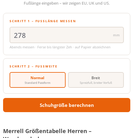
Fußlänge eingeben – wir zeigen EU, UK und US.
SCHRITT 1 – FUSSLÄNGE MESSEN
mm
Abends messen · Ferse bis längster Zeh · auf Papier abzeichnen
SCHRITT 2 – FUSSWEITE
Normal
Breit
Standard Passform
Spreizfuß, breiter Vorfuß
Schuhgröße berechnen
Merrell Größentabelle Herren –