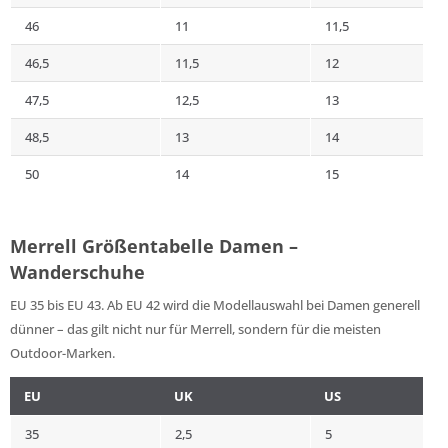
46
11
11,5
46,5
11,5
12
47,5
12,5
13
48,5
13
14
50
14
15
Merrell Größentabelle Damen –
Wanderschuhe
EU 35 bis EU 43. Ab EU 42 wird die Modellauswahl bei Damen generell
dünner – das gilt nicht nur für Merrell, sondern für die meisten
Outdoor-Marken.
EU
UK
US
35
2,5
5