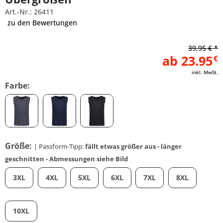
Art.-Nr.: 26411
zu den Bewertungen
39,95 € *
ab 23.95
€
inkl. MwSt.
Farbe:
Größe:
| Passform-Tipp:
fällt etwas größer aus - länger
geschnitten - Abmessungen siehe Bild
3XL
4XL
5XL
6XL
7XL
8XL
10XL