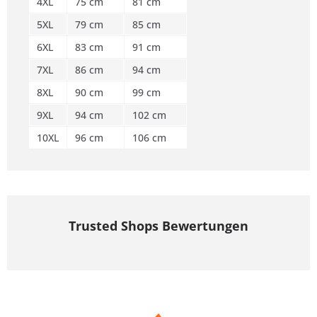
4XL
75 cm
81 cm
5XL
79 cm
85 cm
6XL
83 cm
91 cm
7XL
86 cm
94 cm
8XL
90 cm
99 cm
9XL
94 cm
102 cm
10XL
96 cm
106 cm
Trusted Shops Bewertungen