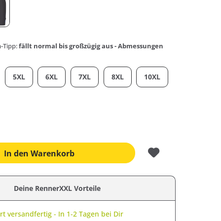
-Tipp:
fällt normal bis großzügig aus - Abmessungen
5XL
6XL
7XL
8XL
10XL
In den
Warenkorb
Deine RennerXXL Vorteile
t versandfertig - In 1-2 Tagen bei Dir