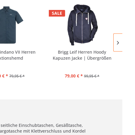
SALE
indano VII Herren
Brigg Leif Herren Hoody
ktionshemd
Kapuzen Jacke | Übergrößen
Ba
 € *
79,00 € *
79,95 € *
99,95 € *
 seitliche Einschubtaschen, Gesäßtasche,
argotasche mit Klettverschluss und Kordel