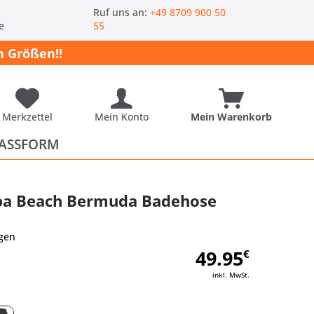
-
Ruf uns an:
+49 8709 900 50
e
55
 Größen!!
Merkzettel
Mein Konto
Mein Warenkorb
ASSFORM
a Beach Bermuda Badehose
gen
49.95
€
inkl. MwSt.