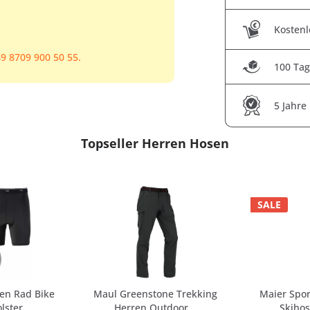
Kostenl
9 8709 900 50 55.
100 Tag
5 Jahre
Topseller Herren Hosen
SALE
ren Rad Bike
Maul Greenstone Trekking
Maier Spo
lster
Herren Outdoor...
Skiho