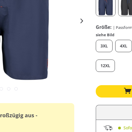
Größe:
| Passform
siehe Bild
3XL
4XL
12XL
großzügig aus -
Sofor