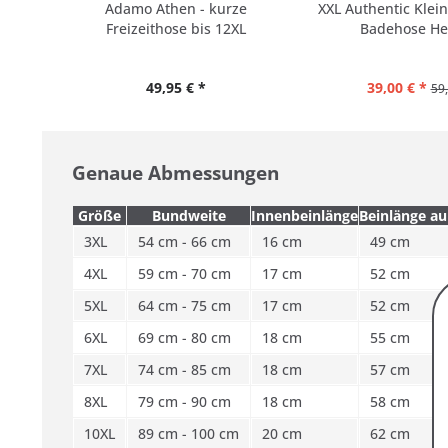
Adamo Athen - kurze
XXL Authentic Klein
Freizeithose bis 12XL
Badehose Her
49,95 € *
39,00 € *
59,
Genaue Abmessungen
Größe
Bundweite
Innenbeinlänge
Beinlänge a
3XL
54 cm - 66 cm
16 cm
49 cm
4XL
59 cm - 70 cm
17 cm
52 cm
5XL
64 cm - 75 cm
17 cm
52 cm
6XL
69 cm - 80 cm
18 cm
55 cm
7XL
74 cm - 85 cm
18 cm
57 cm
8XL
79 cm - 90 cm
18 cm
58 cm
10XL
89 cm - 100 cm
20 cm
62 cm