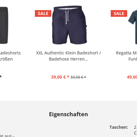
SALE
SALE
adeshorts
XXL Authentic Klein Badeshort /
Regatta M
größen
Badehose Herren...
Fun
*
39,00 € *
49,00
59,95 € *
Eigenschaften
Taschen:
2
C
ig aus -