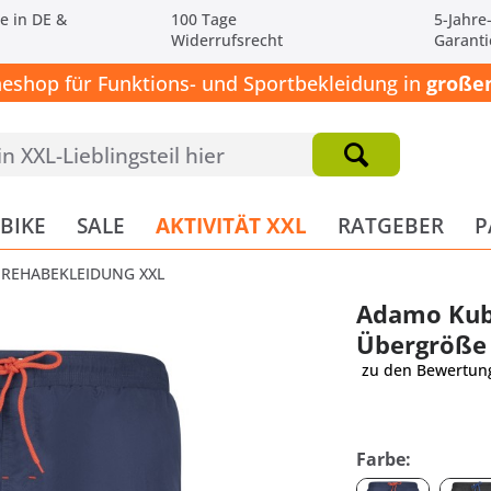
e in DE &
100 Tage
5-Jahre
Widerrufsrecht
Garanti
neshop für Funktions- und Sportbekleidung in
großen
BIKE
SALE
AKTIVITÄT XXL
RATGEBER
P
REHABEKLEIDUNG XXL
Adamo Kub
Übergröße
zu den Bewertun
Farbe: