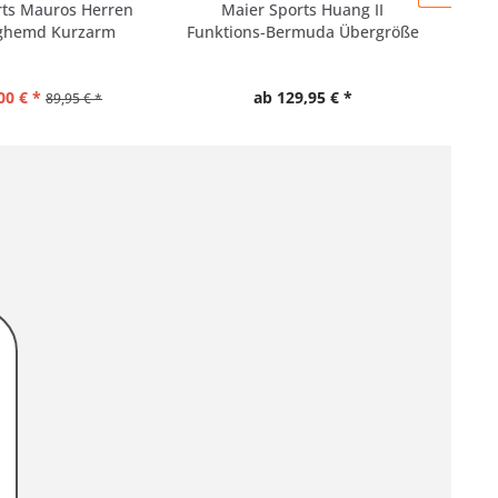
rts Mauros Herren
Maier Sports Huang II
Adam
ghemd Kurzarm
Funktions-Bermuda Übergröße
00 € *
ab 129,95 € *
89,95 € *