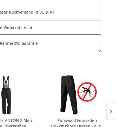
oser Rückversand in DE & AT
e Widerrufsrecht
 RennerXXL Garantie
rts ANTON 2 Men -
Pinewood Finnveden
Mai
se Übergrößen
Trekkinghose Herren - alle...