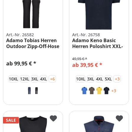
Art.-Nr. 26582
Art.-Nr. 26758
Adamo Tobias Herren
Adamo Keno Basic
Outdoor Zipp-Off-Hose
Herren Poloshirt XXL-
10XL
49,95 € *
ab 99,95 € *
ab 39,95 € *
10XL
12XL
3XL
4XL
+6
10XL
3XL
4XL
5XL
+3
+3
SALE