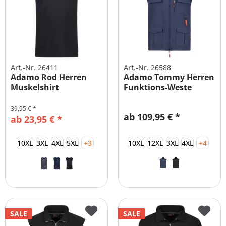
Art.-Nr. 26411
Art.-Nr. 26588
Adamo Rod Herren
Adamo Tommy Herren
Muskelshirt
Funktions-Weste
Übergrößen
Übergrößen
39,95 € *
ab 109,95 € *
ab 23,95 € *
10XL
3XL
4XL
5XL
+3
10XL
12XL
3XL
4XL
+4
SALE
SALE