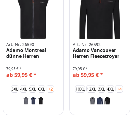
Art.-Nr. 26590
Art.-Nr. 26592
Adamo Montreal
Adamo Vancouver
dünne Herren
Herren Fleecetroyer
Fleeceweste
Übergrößen
Übergrößen
79,95 € *
79,95 € *
ab 59,95 € *
ab 59,95 € *
3XL
4XL
5XL
6XL
+2
10XL
12XL
3XL
4XL
+4