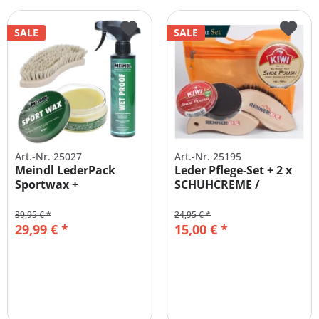
SALE
SALE
Art.-Nr. 25027
Art.-Nr. 25195
Meindl LederPack
Leder Pflege-Set + 2 x
Sportwax +
SCHUHCREME /
Imprägnierer +...
Sportwax +...
39,95 € *
24,95 € *
29,99 € *
15,00 € *