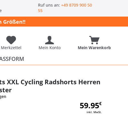
-
Ruf uns an:
+49 8709 900 50
e
55
 Größen!!
Merkzettel
Mein Konto
Mein Warenkorb
ASSFORM
ts XXL Cycling Radshorts Herren
ster
gen
59.95
€
inkl. MwSt.