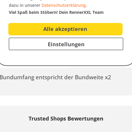
dazu in unserer
Datenschutzerklärung
.
Größe
Bundweite
Viel Spaß beim Stöbern! Dein RennerXXL Team
60 | 3XL
43 cm
62 | 4XL
46 cm
Alle akzeptieren
64 | 5XL
49 cm
Einstellungen
66 | 6XL
52 cm
68 | 7XL
55 cm
70 | 8XL
58 cm
r Bundumfang entspricht der Bundweite x2
Trusted Shops Bewertungen