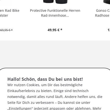
ren Rad Bike
Protective Funktionelle Herren
Gonso Ca
lster
Rad-Innenhose...
Radhose m
49,95 € *
1
69,95 € *
:
Hallo! Schön, dass Du bei uns bist!
 cm als Umfang
Wir nutzen Cookies, um Dir das bestmögliche
Einkaufserlebnis zu bieten. Einige sind technisch
notwendig, damit alles rund läuft. Andere helfen uns, die
Seite für Dich zu verbessern – Du kannst sie unter
rgleiche die Abmessungen mit dieser Tabelle
„Einstellungen" jederzeit anpassen oder ablehnen. Mehr