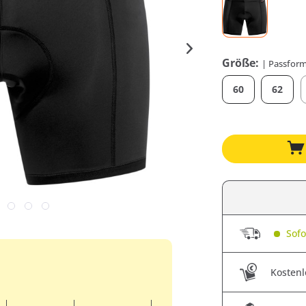
Größe:
| Passform
60
62
Sofor
Kostenl