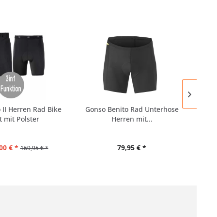
SAL
 II Herren Rad Bike
Gonso Benito Rad Unterhose
Edit
t mit Polster
Herren mit...
00 € *
79,95 € *
169,95 € *