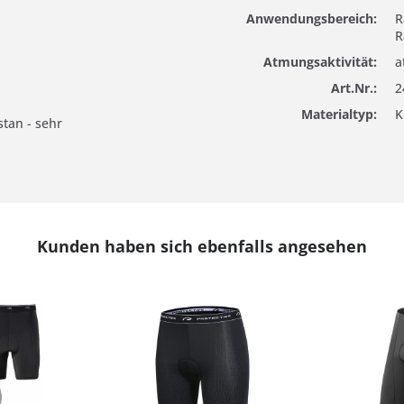
Anwendungsbereich:
R
R
Atmungsaktivität:
a
Art.Nr.:
2
Materialtyp:
K
tan - sehr
Kunden haben sich ebenfalls angesehen