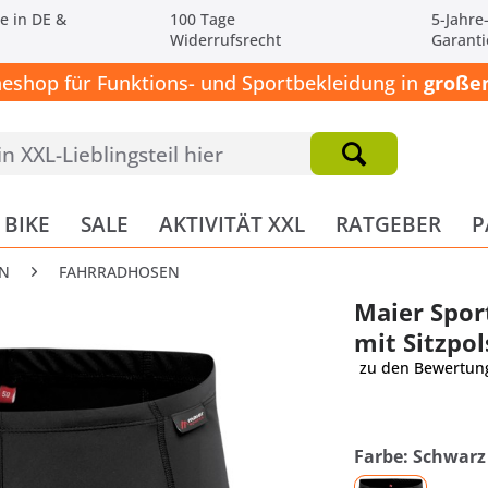
e in DE &
100 Tage
5-Jahre
Widerrufsrecht
Garanti
neshop für Funktions- und Sportbekleidung in
großen
BIKE
SALE
AKTIVITÄT XXL
RATGEBER
P
N
FAHRRADHOSEN
Maier Spor
mit Sitzpol
zu den Bewertun
Farbe: Schwarz