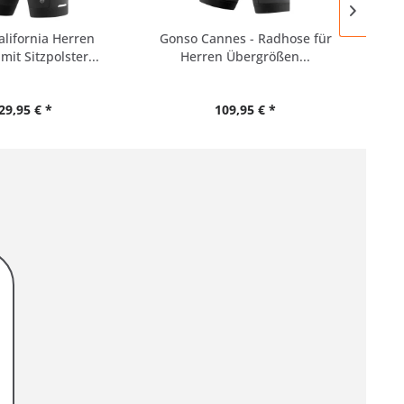
lifornia Herren
Gonso Cannes - Radhose für
it Sitzpolster...
Herren Übergrößen...
R
29,95 € *
109,95 € *