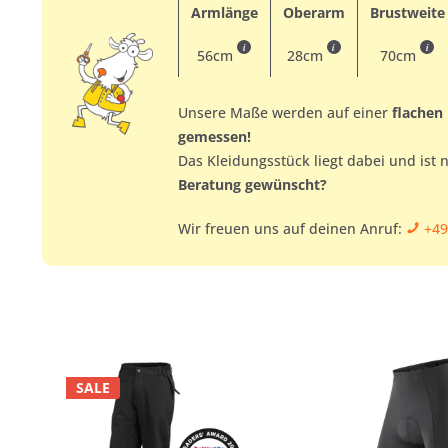
Armlänge
Oberarm
Brustweite
i
i
i
56cm
28cm
70cm
Unsere Maße werden auf einer
flachen
gemessen!
Das Kleidungsstück liegt dabei und ist 
Beratung gewünscht?
Wir freuen uns auf deinen Anruf:
+49
SALE