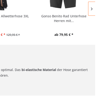
 Allwetterhose 3XL
Gonso Benito Rad Unterhose
G
Herren mit...
Ra
 € *
ab 79,95 € *
129,95 € *
t optimal. Das
bi-elastische Material
der Hose garantiert
hören.