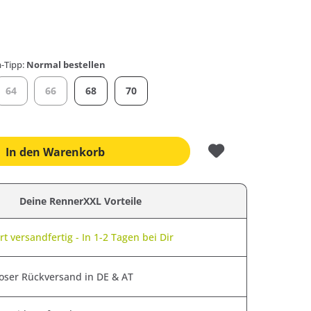
-Tipp:
Normal bestellen
64
66
68
70
In den
Warenkorb
Deine RennerXXL Vorteile
t versandfertig - In 1-2 Tagen bei Dir
oser Rückversand in DE & AT