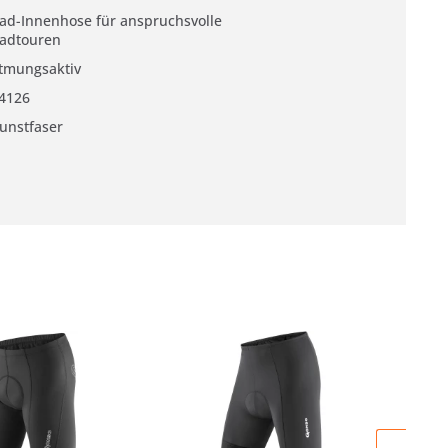
ad-Innenhose für anspruchsvolle
adtouren
tmungsaktiv
4126
unstfaser