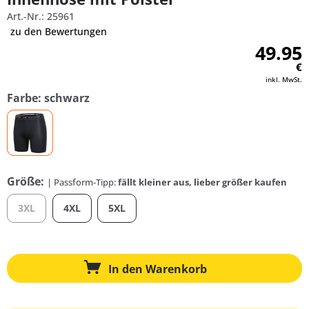
Art.-Nr.: 25961
zu den Bewertungen
49.95
€
inkl. MwSt.
Farbe: schwarz
Größe:
| Passform-Tipp:
fällt kleiner aus, lieber größer kaufen
3XL
4XL
5XL
In den
Warenkorb