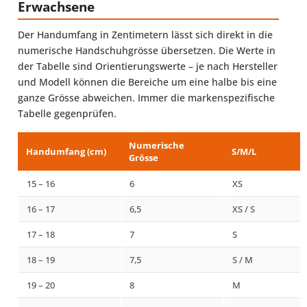
Erwachsene
Der Handumfang in Zentimetern lässt sich direkt in die
numerische Handschuhgrösse übersetzen. Die Werte in
der Tabelle sind Orientierungswerte – je nach Hersteller
und Modell können die Bereiche um eine halbe bis eine
ganze Grösse abweichen. Immer die markenspezifische
Tabelle gegenprüfen.
Numerische
Handumfang (cm)
S/M/L
Grösse
15 – 16
6
XS
16 – 17
6,5
XS / S
17 – 18
7
S
18 – 19
7,5
S / M
19 – 20
8
M