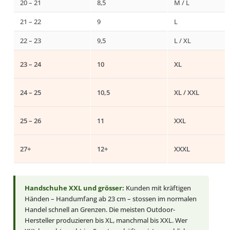
20 – 21
8,5
M / L
21 – 22
9
L
22 – 23
9,5
L / XL
23 – 24
10
XL
24 – 25
10,5
XL / XXL
25 – 26
11
XXL
27+
12+
XXXL
Handschuhe XXL und grösser:
Kunden mit kräftigen
Händen – Handumfang ab 23 cm – stossen im normalen
Handel schnell an Grenzen. Die meisten Outdoor-
Hersteller produzieren bis XL, manchmal bis XXL. Wer