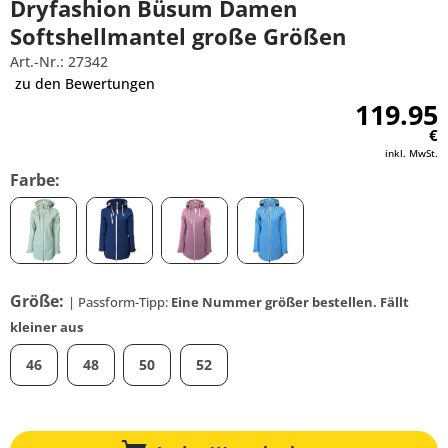
Dryfashion Büsum Damen
Softshellmantel große Größen
Art.-Nr.: 27342
zu den Bewertungen
119.95
€
inkl. MwSt.
Farbe:
Größe:
| Passform-Tipp:
Eine Nummer größer bestellen. Fällt
kleiner aus
46
48
50
52