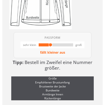
PASSFORM
sehr klein
groß
fällt kleiner aus
Tipp:
Bestell im Zweifel eine Nummer
größer.
Größe
Empfohlener Brustumfang
Brustweite der Jacke
Bundweite
Armlänge Innen
Rückenlänge