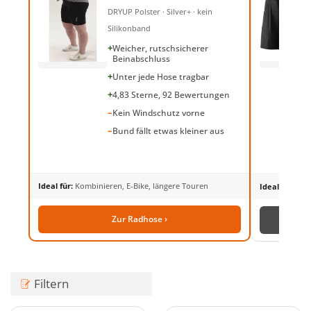
DRYUP Polster · Silver+ · kein
Silikonband
+
Weicher, rutschsicherer
Beinabschluss
+
Unter jede Hose tragbar
+
4,83 Sterne, 92 Bewertungen
–
Kein Windschutz vorne
–
Bund fällt etwas kleiner aus
Ideal für:
Kombinieren, E-Bike, längere Touren
Ideal für:
Radf
Zur Radhose ›
Filtern