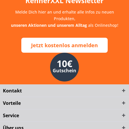
RennerXXL Newsletter
Melde Dich hier an und erhalte alle Infos zu neuen
Produkten,
unseren Aktionen und unserem Alltag
als Onlineshop!
Jetzt kostenlos anmelden
10€
Gutschein
Kontakt
Vorteile
Service
Über uns