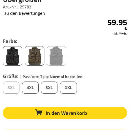
Art.-Nr.: 25783
zu den Bewertungen
59.95
€
inkl. MwSt.
Farbe:
Größe:
| Passform-Tipp:
Normal bestellen
3XL
4XL
5XL
XXL
In den
Warenkorb