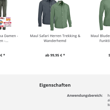
aka Damen -
Maul Safari Herren Trekking &
Maul Blude
 -...
Wanderhemd
Funkti
€ *
ab 99,95 € *
Eigenschaften
Anwendungsbereich:
h
a
M