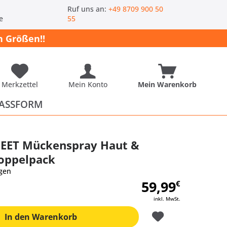
-
Ruf uns an:
+49 8709 900 50
e
55
 Größen!!
Merkzettel
Mein Konto
Mein Warenkorb
ASSFORM
DEET Mückenspray Haut &
oppelpack
gen
59,99
€
inkl. MwSt.
In den
Warenkorb