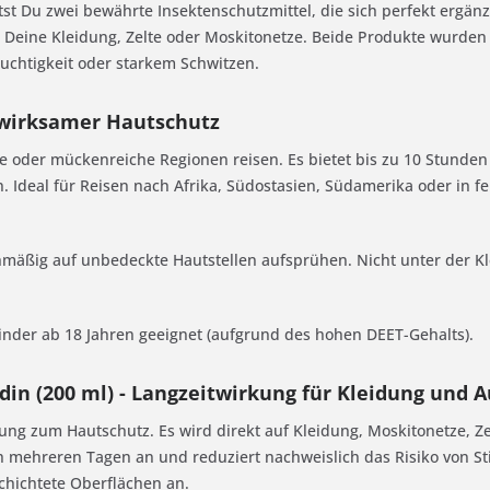
t Du zwei bewährte Insektenschutzmittel, die sich perfekt ergän
 Deine Kleidung, Zelte oder Moskitonetze. Beide Produkte wurden 
euchtigkeit oder starkem Schwitzen.
chwirksamer Hautschutz
sche oder mückenreiche Regionen reisen. Es bietet bis zu 10 Stunde
 Ideal für Reisen nach Afrika, Südostasien, Südamerika oder in f
mäßig auf unbedeckte Hautstellen aufsprühen. Nicht unter der K
 Kinder ab 18 Jahren geeignet (aufgrund des hohen DEET-Gehalts).
ridin (200 ml) - Langzeitwirkung für Kleidung und 
nzung zum Hautschutz. Es wird direkt auf Kleidung, Moskitonetze, Ze
mehreren Tagen an und reduziert nachweislich das Risiko von Sti
chichtete Oberflächen an.