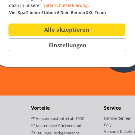
dazu in unserer
Datenschutzerklärung
.
Viel Spaß beim Stöbern! Dein RennerXXL Team
er
Alle akzeptieren
nfos zu neuen Produkten,
10€
Einstellungen
ag
als Onlineshop!
Gutschei
Vorteile
Service
Familie Renner
Versandkostenfrei ab 100€
FAQ
Kostenloser Rückversand
Versand & Liefer
100 Tage Rückgaberecht