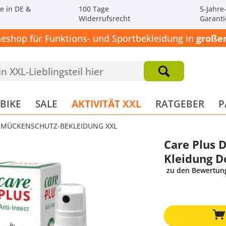
e in DE &
100 Tage
5-Jahre
Widerrufsrecht
Garanti
neshop für Funktions- und Sportbekleidung in
großen
BIKE
SALE
AKTIVITÄT XXL
RATGEBER
P
MÜCKENSCHUTZ-BEKLEIDUNG XXL
Care Plus 
Kleidung D
zu den Bewertun