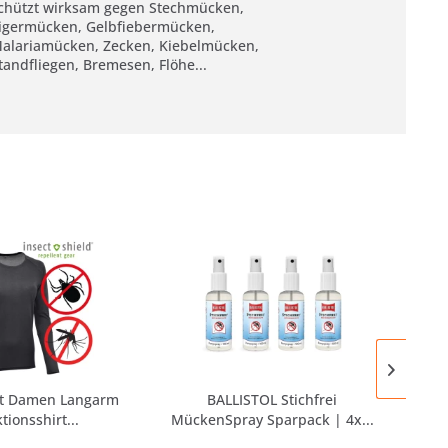
chützt wirksam gegen Stechmücken,
igermücken, Gelbfiebermücken,
alariamücken, Zecken, Kiebelmücken,
tandfliegen, Bremesen, Flöhe...
rt Damen Langarm
BALLISTOL Stichfrei
tionsshirt...
MückenSpray Sparpack | 4x...
Fun