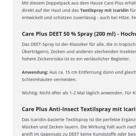
Mit diesem Doppelpack aus dem Hause Care Plus erhälts
direkt auf der Haut und das
Textilspray mit Icaridin
für
entwickelt und schützen zuverlässig - auch bei Hitze, F
Care Plus DEET 50 % Spray (200 ml) - Ho
Das DEET-Spray ist der Klassiker für alle, die in tropi
Überträgern), Zecken und anderen stechenden Insekten.
hohem Zeckenrisiko ist es ein verlässlicher Begleiter.
Anwendung:
Aus ca. 15 cm Entfernung dünn und gleich
Schleimhäuten vermeiden.
Wichtig: Nicht öfter als 1-2 Mal täglich anwenden. Für
Care Plus Anti-Insect Textilspray mit Ica
Das Icaridin-basierte Textilspray ist die perfekte Ergä
Mücken und Zecken lauern. Die Wirkung hält auch nach 
greift im Gegensatz zu DEET keine Kunststoffe oder bes