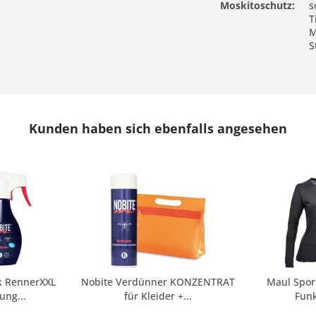
Moskitoschutz:
s
T
M
S
Kunden haben sich ebenfalls angesehen
k RennerXXL
Nobite Verdünner KONZENTRAT
Maul Spo
ung...
für Kleider +...
Funk