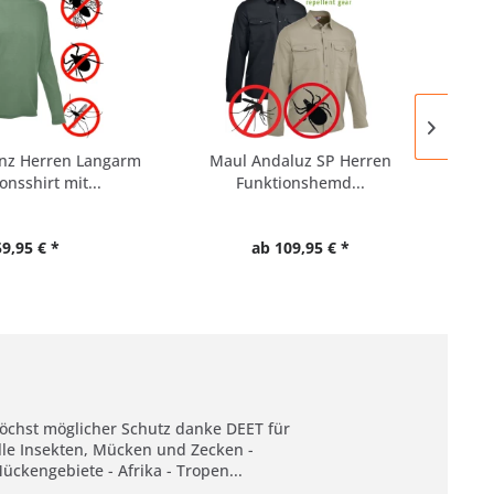
SAL
nz Herren Langarm
Maul Andaluz SP Herren
B
onsshirt mit...
Funktionshemd...
F
59,95 € *
ab 109,95 € *
öchst möglicher Schutz danke DEET für
lle Insekten, Mücken und Zecken -
ückengebiete - Afrika - Tropen...