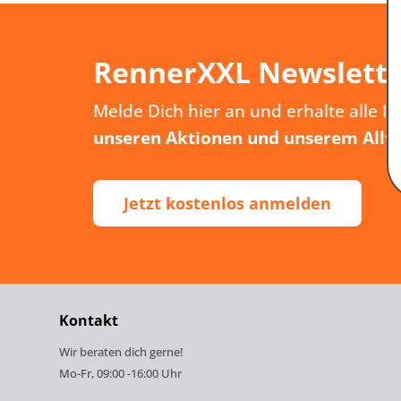
RennerXXL Newslett
Melde Dich hier an und erhalte alle I
unseren Aktionen und unserem Allt
Jetzt kostenlos anmelden
Kontakt
Wir beraten dich gerne!
Mo-Fr, 09:00 -16:00 Uhr