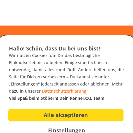
er
Hallo! Schön, dass Du bei uns bist!
Wir nutzen Cookies, um Dir das bestmögliche
nfos zu neuen Produkten,
Einkaufserlebnis zu bieten. Einige sind technisch
10€
ag
als Onlineshop!
notwendig, damit alles rund läuft. Andere helfen uns, die
Gutschei
Seite für Dich zu verbessern – Du kannst sie unter
„Einstellungen" jederzeit anpassen oder ablehnen. Mehr
dazu in unserer
Datenschutzerklärung
.
Viel Spaß beim Stöbern! Dein RennerXXL Team
Alle akzeptieren
Einstellungen
Vorteile
Service