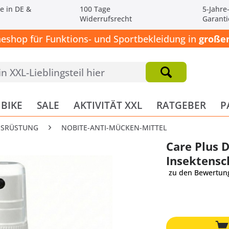
e in DE &
100 Tage
5-Jahre
Widerrufsrecht
Garanti
neshop für Funktions- und Sportbekleidung in
großen
BIKE
SALE
AKTIVITÄT XXL
RATGEBER
P
USRÜSTUNG
NOBITE-ANTI-MÜCKEN-MITTEL
Care Plus 
Insektensc
zu den Bewertun