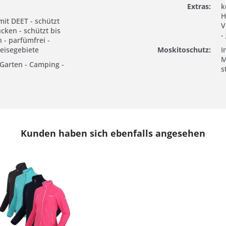
Extras:
k
H
mit DEET - schützt
V
cken - schützt bis
-
 - parfümfrei -
Reisegebiete
Moskitoschutz:
I
M
- Garten - Camping -
s
Kunden haben sich ebenfalls angesehen