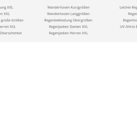
ung XXL
Wanderhosen Kurzgrößen
Leichte Re
en XXL
Wanderhosen Langgrößen
Rege
 große Größen
Regenbekleidung Übergrößen
Regenho
erren XXL
Regenjacken Damen XXL
UV-Shirts
Oberschenkel
Regenjacken Herren XXL