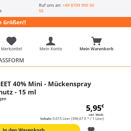
-
Ruf uns an:
+49 8709 900 50
e
55
 Größen!!
Merkzettel
Mein Konto
Mein Warenkorb
ASSFORM
DEET 40% Mini - Mückenspray
hutz - 15 ml
gen
5,95
€
inkl. MwSt.
Inhalt:
0.015 Liter (396,67 € * / 1 Liter)
In den
Warenkorb