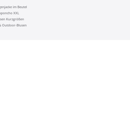
genjacke im Beutel
nponcho XXL
sen Kurzgrößen
 & Outdoor-Blusen