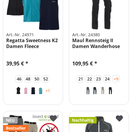
Art.-Nr. 24971
Art.-Nr. 24380
Regatta Sweetness K2
Maul Rennsteig II
Damen Fleece
Damen Wanderhose
Outdoor Weste
39,95 € *
109,95 € *
46
48
50
52
21
22
23
24
+9
+1
NEU
Nachhaltig
Bestseller