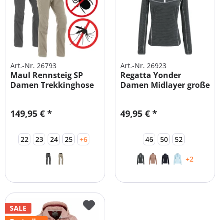
Art.-Nr. 26793
Art.-Nr. 26923
Maul Rennsteig SP
Regatta Yonder
Damen Trekkinghose
Damen Midlayer große
mit...
Größen
149,95 € *
49,95 € *
22
23
24
25
+6
46
50
52
+2
SALE