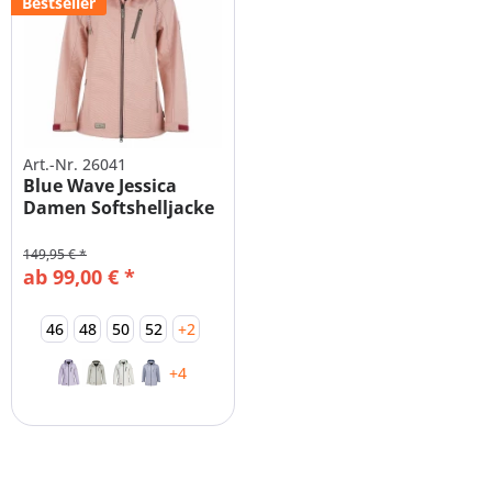
Bestseller
Art.-Nr. 26041
Blue Wave Jessica
Damen Softshelljacke
Große...
149,95 € *
ab 99,00 € *
46
48
50
52
+2
+4