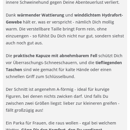
innere Schweinehund gegen Deine Abenteuerlust verliert.
Dank
wärmender Wattierung
und
winddichtem Hydrafort-
Gewebe
hält er, was er verspricht - nämlich Dich mollig
warm. Die verstellbare Taille bringt Form rein, ohne
einzuengen - so fühlst Du Dich nicht nur gut, sondern siehst
auch noch gut aus.
Die
praktische Kapuze mit abnehmbarem Fell
schützt Dich
vor Überraschungs-Schneeschauern, und die
tiefliegenden
Taschen
sind wie gemacht für kalte Hände oder einen
schnellen Griff zum Schlüsselbund.
Der Schnitt ist angenehm A-förmig - ideal für kurvige
Figuren, bei denen nichts zwicken darf. Und falls Du
zwischen zwei Größen liegst: lieber zur kleineren greifen -
fällt großzügig aus!
Ein Parka für Frauen, die raus wollen - egal bei welchem
Wetter.
Gönn Dir den Komfort, den Du verdienst.