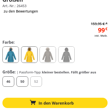
Art.-Nr.: 26453
zu den Bewertungen
159,95 € *
99
€
inkl. MwSt.
Farbe:
Größe:
| Passform-Tipp:
kleiner bestellen. Fällt größer aus
46
50
52
In den
Warenkorb