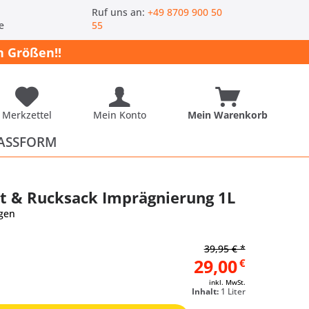
-
Ruf uns an:
+49 8709 900 50
e
55
 Größen!!
Merkzettel
Mein Konto
Mein Warenkorb
ASSFORM
t & Rucksack Imprägnierung 1L
gen
39,95 € *
29,00
€
inkl. MwSt.
Inhalt:
1 Liter