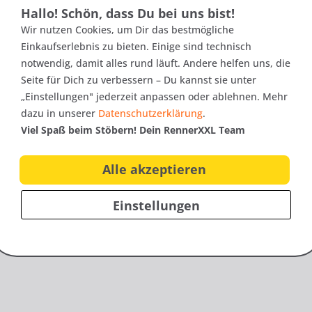
nfos zu neuen Produkten,
Hallo! Schön, dass Du bei uns bist!
10€
ag
als Onlineshop!
Wir nutzen Cookies, um Dir das bestmögliche
Gutschei
Einkaufserlebnis zu bieten. Einige sind technisch
notwendig, damit alles rund läuft. Andere helfen uns, die
Seite für Dich zu verbessern – Du kannst sie unter
„Einstellungen" jederzeit anpassen oder ablehnen. Mehr
dazu in unserer
Datenschutzerklärung
.
Viel Spaß beim Stöbern! Dein RennerXXL Team
Alle akzeptieren
Vorteile
Service
Familie Renner
Versandkostenfrei ab 100€
Einstellungen
FAQ
Kostenloser Rückversand
Versand & Liefer
100 Tage Rückgaberecht
Rücksendungen
Nachhaltige Verpackung