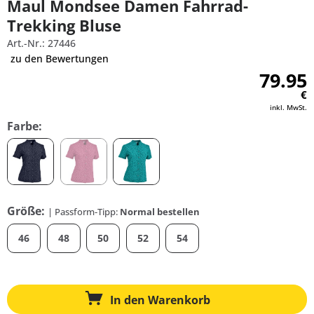
Maul Mondsee Damen Fahrrad-
Trekking Bluse
Art.-Nr.: 27446
zu den Bewertungen
79.95
€
inkl. MwSt.
Farbe:
Größe:
| Passform-Tipp:
Normal bestellen
46
48
50
52
54
In den
Warenkorb