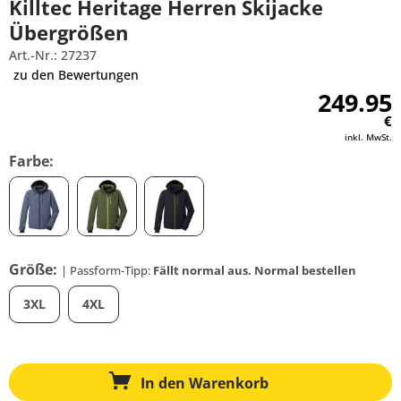
Killtec Heritage Herren Skijacke
Übergrößen
Art.-Nr.: 27237
zu den Bewertungen
249.95
€
inkl. MwSt.
Farbe:
Größe:
| Passform-Tipp:
Fällt normal aus. Normal bestellen
3XL
4XL
In den
Warenkorb