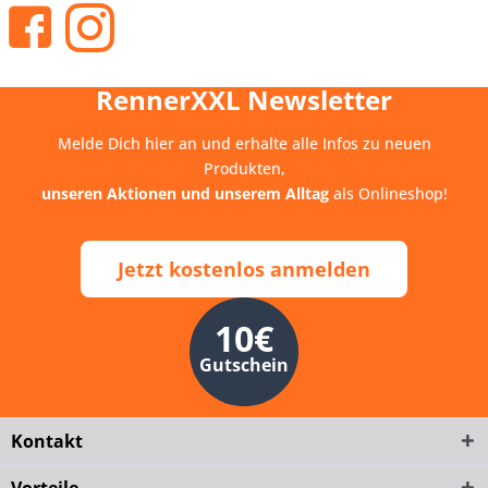
RennerXXL Newsletter
Melde Dich hier an und erhalte alle Infos zu neuen
Produkten,
unseren Aktionen und unserem Alltag
als Onlineshop!
Jetzt kostenlos anmelden
10€
Gutschein
Kontakt
Vorteile