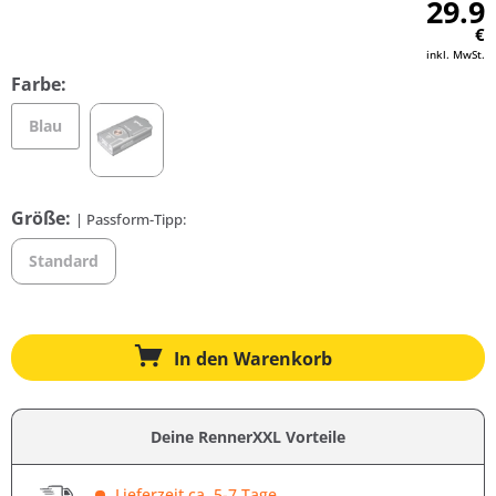
29.9
€
inkl. MwSt.
Farbe:
Blau
Größe:
| Passform-Tipp:
Standard
In den
Warenkorb
Deine RennerXXL Vorteile
Lieferzeit ca. 5-7 Tage