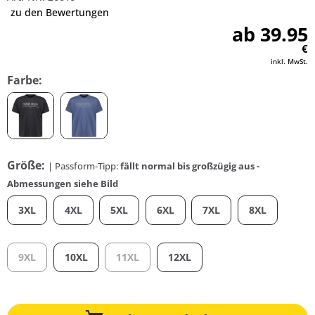
zu den Bewertungen
ab 39.95
€
inkl. MwSt.
Farbe:
Größe:
| Passform-Tipp:
fällt normal bis großzügig aus -
Abmessungen siehe Bild
3XL
4XL
5XL
6XL
7XL
8XL
9XL
10XL
11XL
12XL