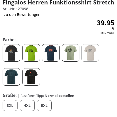
Fingalos Herren Funktionsshirt Stretch
Art.-Nr.: 27098
zu den Bewertungen
39.95
€
inkl. MwSt.
Farbe:
Größe:
| Passform-Tipp:
Normal bestellen
3XL
4XL
5XL